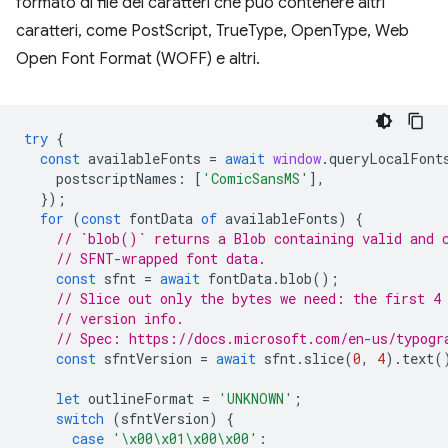
formato di file dei caratteri che può contenere altri
caratteri, come PostScript, TrueType, OpenType, Web
Open Font Format (WOFF) e altri.
try
{
const
availableFonts
=
await
window
.
queryLocalFont
postscriptNames
:
[
'ComicSansMS'
],
});
for
(
const
fontData
of
availableFonts
)
{
// `blob()` returns a Blob containing valid and 
// SFNT-wrapped font data.
const
sfnt
=
await
fontData
.
blob
();
// Slice out only the bytes we need: the first 4
// version info.
// Spec: https://docs.microsoft.com/en-us/typogr
const
sfntVersion
=
await
sfnt
.
slice
(
0
,
4
).
text
(
let
outlineFormat
=
'UNKNOWN'
;
switch
(
sfntVersion
)
{
case
'\x00\x01\x00\x00'
: