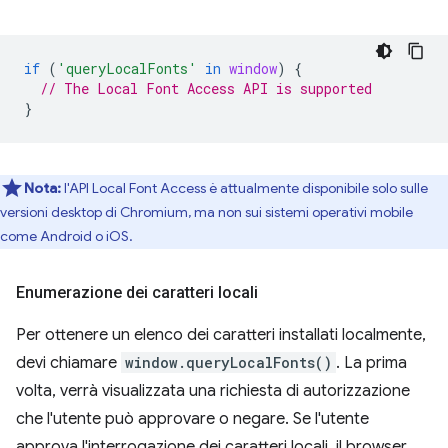
if
(
'queryLocalFonts'
in
window
)
{
// The Local Font Access API is supported
}
Nota:
l'API Local Font Access è attualmente disponibile solo sulle
versioni desktop di Chromium, ma non sui sistemi operativi mobile
come Android o iOS.
Enumerazione dei caratteri locali
Per ottenere un elenco dei caratteri installati localmente,
devi chiamare
window.queryLocalFonts()
. La prima
volta, verrà visualizzata una richiesta di autorizzazione
che l'utente può approvare o negare. Se l'utente
approva l'interrogazione dei caratteri locali, il browser