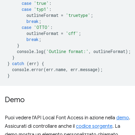
case
'true'
:
case
'typ1'
:
outlineFormat
=
'truetype'
;
break
;
case
'OTTO'
:
outlineFormat
=
'cff'
;
break
;
}
console
.
log
(
'Outline format:'
,
outlineFormat
);
}
}
catch
(
err
)
{
console
.
error
(
err
.
name
,
err
.
message
);
}
Demo
Puoi vedere l'API Local Font Access in azione nella
demo
.
Assicurati di controllare anche il
codice sorgente
. La
demo mostra un elemento personalizzato chiamato