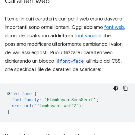
Caratteri web
I tempi in cui i caratteri sicuri per il web erano davvero
importanti sono ormai lontani. Oggi abbiamo
font web
,
alcuni dei quali sono addirittura
font variabili
che
possiamo modificare ulteriormente cambiando i valori
dei vari assi esposti. Puoi utilizzare i caratteri web
dichiarando un blocco
@font-face
all'inizio del CSS,
che specifica i file dei caratteri da scaricare:
@
font-face
{
font-family
:
'FlamboyantSansSerif'
;
src
:
url
(
'flamboyant.woff2'
);
}