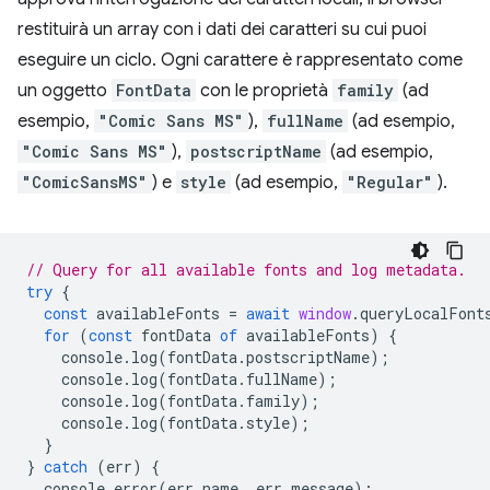
restituirà un array con i dati dei caratteri su cui puoi
eseguire un ciclo. Ogni carattere è rappresentato come
un oggetto
FontData
con le proprietà
family
(ad
esempio,
"Comic Sans MS"
),
fullName
(ad esempio,
"Comic Sans MS"
),
postscriptName
(ad esempio,
"ComicSansMS"
) e
style
(ad esempio,
"Regular"
).
// Query for all available fonts and log metadata.
try
{
const
availableFonts
=
await
window
.
queryLocalFont
for
(
const
fontData
of
availableFonts
)
{
console
.
log
(
fontData
.
postscriptName
);
console
.
log
(
fontData
.
fullName
);
console
.
log
(
fontData
.
family
);
console
.
log
(
fontData
.
style
);
}
}
catch
(
err
)
{
console
.
error
(
err
.
name
,
err
.
message
);