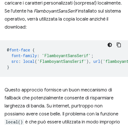
caricare i caratteri personalizzati (sorpresa!) localmente.
Se l'utente ha
FlamboyantSansSerif
installato sul sistema
operativo, verrà utilizzata la copia locale anziché il
download:
@
font-face
{
font-family
:
'FlamboyantSansSerif'
;
src
:
local
(
'FlamboyantSansSerif'
),
url
(
'flamboyan
}
Questo approccio fornisce un buon meccanismo di
fallback che potenzialmente consente di risparmiare
larghezza di banda. Su internet, purtroppo non
possiamo avere cose belle. Il problema con la funzione
local()
è che può essere utilizzata in modo improprio