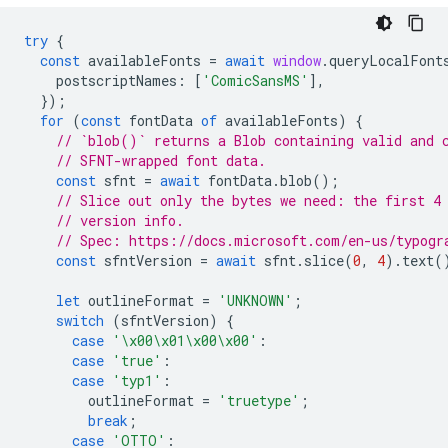
try
{
const
availableFonts
=
await
window
.
queryLocalFont
postscriptNames
:
[
'ComicSansMS'
],
});
for
(
const
fontData
of
availableFonts
)
{
// `blob()` returns a Blob containing valid and 
// SFNT-wrapped font data.
const
sfnt
=
await
fontData
.
blob
();
// Slice out only the bytes we need: the first 4
// version info.
// Spec: https://docs.microsoft.com/en-us/typogr
const
sfntVersion
=
await
sfnt
.
slice
(
0
,
4
).
text
(
let
outlineFormat
=
'UNKNOWN'
;
switch
(
sfntVersion
)
{
case
'\x00\x01\x00\x00'
:
case
'true'
:
case
'typ1'
:
outlineFormat
=
'truetype'
;
break
;
case
'OTTO'
: