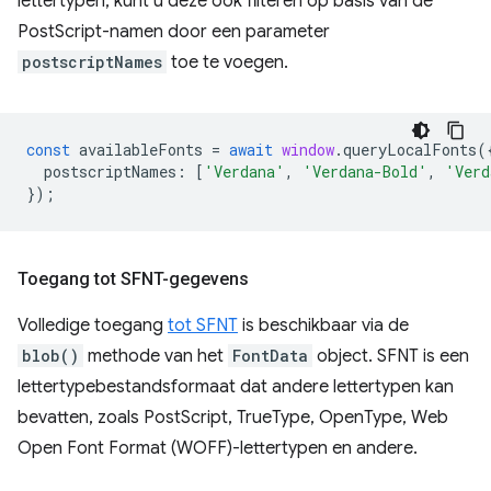
lettertypen, kunt u deze ook filteren op basis van de
PostScript-namen door een parameter
postscriptNames
toe te voegen.
const
availableFonts
=
await
window
.
queryLocalFonts
(
postscriptNames
:
[
'Verdana'
,
'Verdana-Bold'
,
'Verd
});
Toegang tot SFNT-gegevens
Volledige toegang
tot SFNT
is beschikbaar via de
blob()
methode van het
FontData
object. SFNT is een
lettertypebestandsformaat dat andere lettertypen kan
bevatten, zoals PostScript, TrueType, OpenType, Web
Open Font Format (WOFF)-lettertypen en andere.