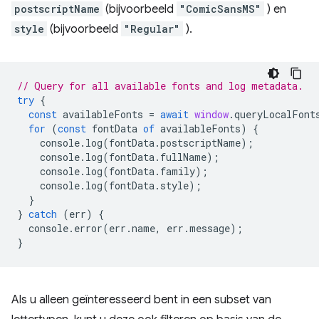
postscriptName
(bijvoorbeeld
"ComicSansMS"
) en
style
(bijvoorbeeld
"Regular"
).
// Query for all available fonts and log metadata.
try
{
const
availableFonts
=
await
window
.
queryLocalFont
for
(
const
fontData
of
availableFonts
)
{
console
.
log
(
fontData
.
postscriptName
);
console
.
log
(
fontData
.
fullName
);
console
.
log
(
fontData
.
family
);
console
.
log
(
fontData
.
style
);
}
}
catch
(
err
)
{
console
.
error
(
err
.
name
,
err
.
message
);
}
Als u alleen geïnteresseerd bent in een subset van