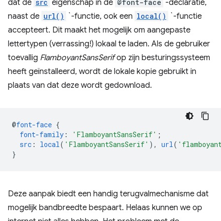
dat de
src
eigenschap in de
@font-face
-declaratie,
naast de
url()
`-functie, ook een
local()
`-functie
accepteert. Dit maakt het mogelijk om aangepaste
lettertypen (verrassing!) lokaal te laden. Als de gebruiker
toevallig
FlamboyantSansSerif
op zijn besturingssysteem
heeft geïnstalleerd, wordt de lokale kopie gebruikt in
plaats van dat deze wordt gedownload.
@
font-face
{
font-family
:
'FlamboyantSansSerif'
;
src
:
local
(
'FlamboyantSansSerif'
),
url
(
'flamboyan
}
Deze aanpak biedt een handig terugvalmechanisme dat
mogelijk bandbreedte bespaart. Helaas kunnen we op