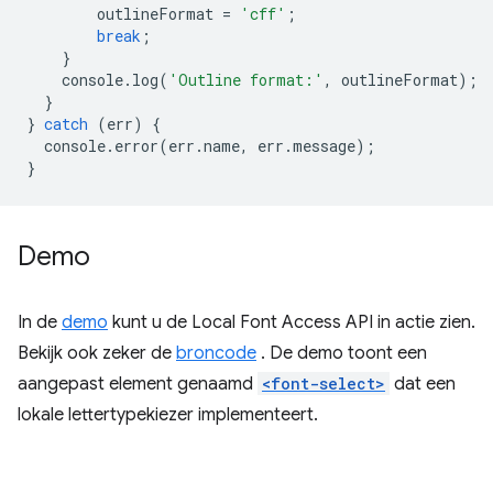
outlineFormat
=
'cff'
;
break
;
}
console
.
log
(
'Outline format:'
,
outlineFormat
);
}
}
catch
(
err
)
{
console
.
error
(
err
.
name
,
err
.
message
);
}
Demo
In de
demo
kunt u de Local Font Access API in actie zien.
Bekijk ook zeker de
broncode
. De demo toont een
aangepast element genaamd
<font-select>
dat een
lokale lettertypekiezer implementeert.