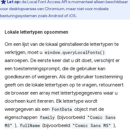
Let op:
de Local Font Access API is momenteel alleen beschikbaar
voor desktopversies van Chromium, maar niet voor mobiele
besturingssystemen zoals Android of iOS.
Lokale lettertypen opsommen
Om een ​​lijst van de lokaal geïnstalleerde lettertypen te
verkrijgen, moet u
window.queryLocalFonts()
aanroepen. De eerste keer dat u dit doet, verschijnt er
een toestemmingsprompt, die de gebruiker kan
goedkeuren of weigeren. Als de gebruiker toestemming
geeft om de lokale lettertypen op te vragen, retourneert
de browser een array met lettertypegegevens waar u
doorheen kunt itereren. Elk lettertype wordt
weergegeven als een
FontData
object met de
eigenschappen
family
(bijvoorbeeld
"Comic Sans
MS"
),
fullName
(bijvoorbeeld
"Comic Sans MS"
),