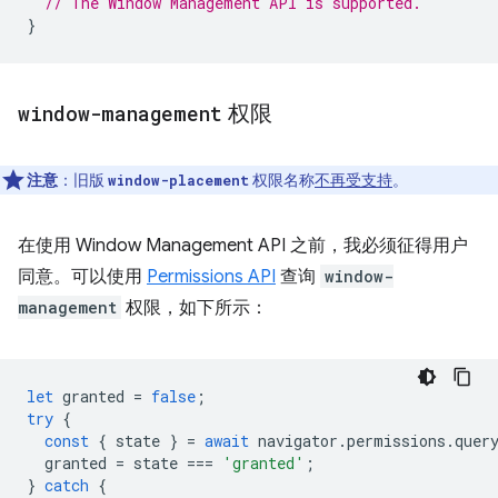
// The Window Management API is supported.
}
window-management
权限
注意
：旧版
权限名称
不再受支持
。
window-placement
在使用 Window Management API 之前，我必须征得用户
同意。可以使用
Permissions API
查询
window-
management
权限，如下所示：
let
granted
=
false
;
try
{
const
{
state
}
=
await
navigator
.
permissions
.
quer
granted
=
state
===
'granted'
;
}
catch
{