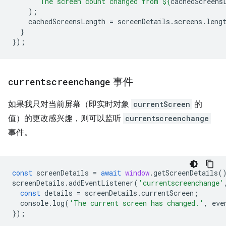
`The screen count changed from 
${
cachedScreens
);
cachedScreensLength
=
screenDetails
.
screens
.
leng
}
});
currentscreenchange
事件
如果我只对当前屏幕（即实时对象
currentScreen
的
值）的更改感兴趣，则可以监听
currentscreenchange
事件。
const
screenDetails
=
await
window
.
getScreenDetails
(
screenDetails
.
addEventListener
(
'currentscreenchange'
const
details
=
screenDetails
.
currentScreen
;
console
.
log
(
'The current screen has changed.'
,
eve
});