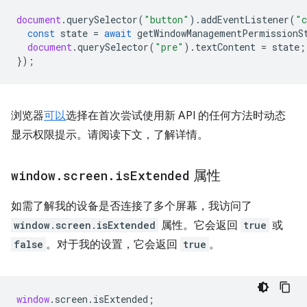
document
.
querySelector
(
"button"
).
addEventListener
(
"c
const
state
=
await
getWindowManagementPermissionS
document
.
querySelector
(
"pre"
).
textContent
=
state
;
});
浏览器
可以
选择在首次尝试使用新 API 的任何方法时动态
显示权限提示。请阅读下文，了解详情。
window
.
screen
.
is
Extended
属性
如需了解我的设备是否连接了多个屏幕，我访问了
window.screen.isExtended
属性。它会返回
true
或
false
。对于我的设置，它会返回
true
。
window
.
screen
.
isExtended
;