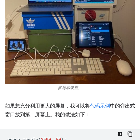
多屏幕设置。
如果想充分利用更大的屏幕，我可以将
代码示例
中的弹出式
窗口放到第二屏幕上。我的做法如下：
popup
.
moveTo
(
2500
,
50
);