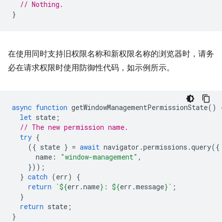
// Nothing.
}
在使用同时支持旧权限名称和新权限名称的浏览器时，请务
必在请求权限时使用防御性代码，如示例所示。
async
function
getWindowManagementPermissionState
()
let
state
;
// The new permission name.
try
{
({
state
}
=
await
navigator
.
permissions
.
query
({
name
:
"window-management"
,
}));
}
catch
(
err
)
{
return
`
${
err
.
name
}
: 
${
err
.
message
}
`
;
}
return
state
;
}