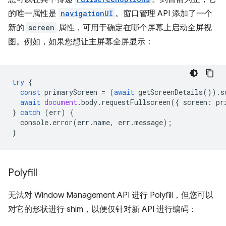
的唯一属性是
navigationUI
。窗口管理 API 添加了一个
新的
screen
属性，可用于确定在哪个屏幕上启动全屏视
图。例如，如果您想让主屏幕全屏显示：
try
{
const
primaryScreen
=
(
await
getScreenDetails
()).
s
await
document
.
body
.
requestFullscreen
({
screen
:
pr
}
catch
(
err
)
{
console
.
error
(
err
.
name
,
err
.
message
);
}
Polyfill
无法对 Window Management API 进行 Polyfill，但您可以
对它的形状进行 shim，以便仅针对新 API 进行编码：