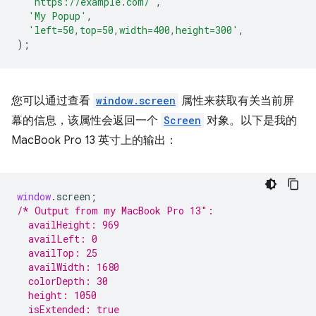
'https://example.com/'
,
'My Popup'
,
'left=50,top=50,width=400,height=300'
,
);
您可以通过查看
window.screen
属性来获取有关当前屏
幕的信息，该属性会返回一个
Screen
对象。以下是我的
MacBook Pro 13 英寸上的输出：
window
.
screen
;
/* Output from my MacBook Pro 13″:
  availHeight: 969
  availLeft: 0
  availTop: 25
  availWidth: 1680
  colorDepth: 30
  height: 1050
  isExtended: true