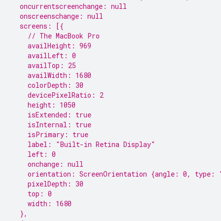
  oncurrentscreenchange: null
  onscreenschange: null
  screens: [{
    // The MacBook Pro
    availHeight: 969
    availLeft: 0
    availTop: 25
    availWidth: 1680
    colorDepth: 30
    devicePixelRatio: 2
    height: 1050
    isExtended: true
    isInternal: true
    isPrimary: true
    label: "Built-in Retina Display"
    left: 0
    onchange: null
    orientation: ScreenOrientation {angle: 0, type: 
    pixelDepth: 30
    top: 0
    width: 1680
  },