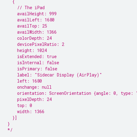
  {
    // The iPad
    availHeight: 999
    availLeft: 1680
    availTop: 25
    availWidth: 1366
    colorDepth: 24
    devicePixelRatio: 2
    height: 1024
    isExtended: true
    isInternal: false
    isPrimary: false
    label: "Sidecar Display (AirPlay)"
    left: 1680
    onchange: null
    orientation: ScreenOrientation {angle: 0, type: 
    pixelDepth: 24
    top: 0
    width: 1366
  }]
}
*/