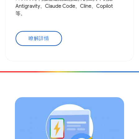
Antigravity、Claude Code、Cline、Copilot
等。
瞭解詳情