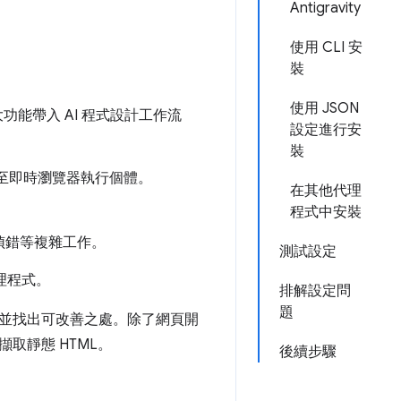
Antigravity
使用 CLI 安
裝
使用 JSON
大功能帶入 AI 程式設計工作流
設定進行安
裝
連線至即時瀏覽器執行個體。
在其他代理
程式中安裝
偵錯等複雜工作。
測試設定
代理程式。
排解設定問
題
並找出可改善之處。除了網頁開
取靜態 HTML。
後續步驟