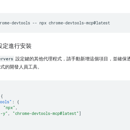
rome-devtools
--
npx
 設定進行安裝
ervers
設定鍵的其他代理程式，請手動新增這個項目，並確保
式的開發人員工具。
{
tools"
:
{
:
"npx"
,
"-y"
,
"chrome-devtools-mcp@latest"
]