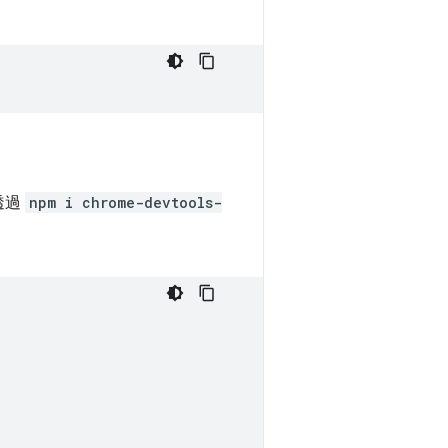
透過
npm i chrome-devtools-