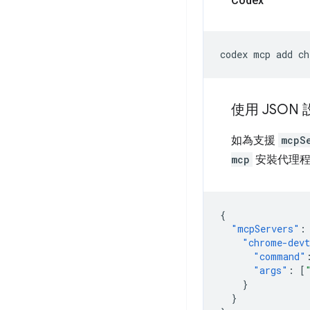
Codex
codex
mcp
add
ch
使用 JSON
如為支援
mcpS
mcp
安裝代理程
{
"mcpServers"
:
"chrome-dev
"command"
"args"
:
[
}
}