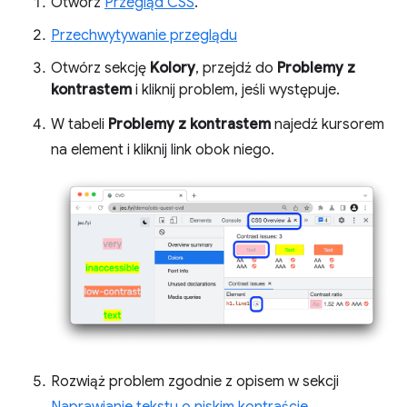
Otwórz
Przegląd CSS
.
Przechwytywanie przeglądu
Otwórz sekcję
Kolory
, przejdź do
Problemy z
kontrastem
i kliknij problem, jeśli występuje.
W tabeli
Problemy z kontrastem
najedź kursorem
na element i kliknij link obok niego.
Rozwiąż problem zgodnie z opisem w sekcji
Naprawianie tekstu o niskim kontraście
.