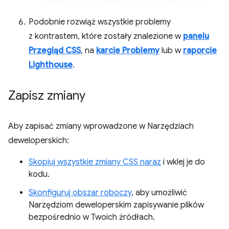
Podobnie rozwiąż wszystkie problemy
z kontrastem, które zostały znalezione w
panelu
Przegląd CSS
, na
karcie Problemy
lub w
raporcie
Lighthouse
.
Zapisz zmiany
Aby zapisać zmiany wprowadzone w Narzędziach
deweloperskich:
Skopiuj wszystkie zmiany CSS naraz
i wklej je do
kodu.
Skonfiguruj obszar roboczy
, aby umożliwić
Narzędziom deweloperskim zapisywanie plików
bezpośrednio w Twoich źródłach.