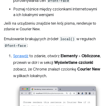
porównywania cen
@font-face
Poznaj różnice między czcionkami internetowymi
a ich lokalnymi wersjami
Jeśli na urządzeniu znajdzie ten krój pisma, renderuje to
zdanie w Courier New.
Emulowanie brakujących źródeł
local()
w regułach
@font-face
:
Sprawdź
to zdanie, otwórz
Elementy
>
Obliczone
,
przewiń w dół i w sekcji
Wyświetlane czcionki
zobacz, że Chrome znalazł czcionkę
Courier New
w plikach lokalnych.