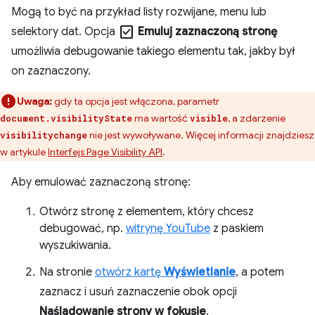
Mogą to być na przykład listy rozwijane, menu lub
check_box
selektory dat. Opcja
Emuluj zaznaczoną stronę
umożliwia debugowanie takiego elementu tak, jakby był
on zaznaczony.
Uwaga:
gdy ta opcja jest włączona, parametr
ma wartość
, a zdarzenie
document.visibilityState
visible
nie jest wywoływane. Więcej informacji znajdziesz
visibilitychange
w artykule
Interfejs Page Visibility API
.
Aby emulować zaznaczoną stronę:
Otwórz stronę z elementem, który chcesz
debugować, np.
witrynę YouTube
z paskiem
wyszukiwania.
Na stronie
otwórz kartę
Wyświetlanie
, a potem
zaznacz i usuń zaznaczenie obok opcji
Naśladowanie strony w fokusie
.