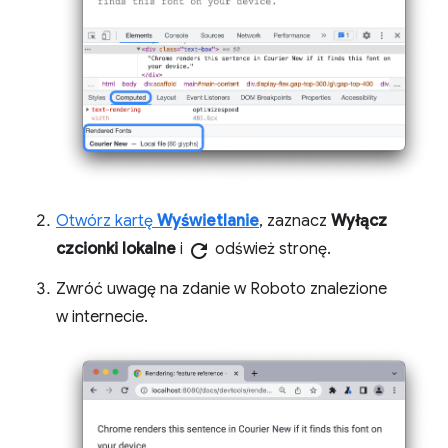
Otwórz kartę
Wyświetlanie
, zaznacz
Wyłącz
czcionki lokalne
i
refresh
odśwież stronę.
Zwróć uwagę na zdanie w Roboto znalezione
w internecie.