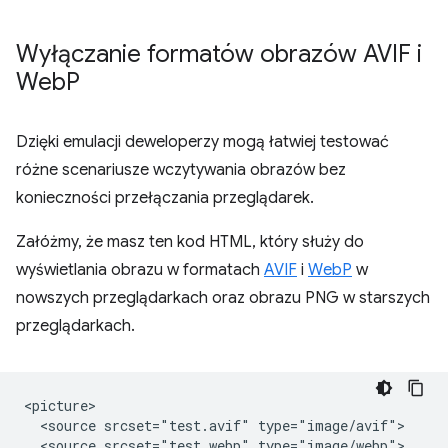
Wyłączanie formatów obrazów AVIF i
Web
P
Dzięki emulacji deweloperzy mogą łatwiej testować
różne scenariusze wczytywania obrazów bez
konieczności przełączania przeglądarek.
Załóżmy, że masz ten kod HTML, który służy do
wyświetlania obrazu w formatach
AVIF
i
WebP
w
nowszych przeglądarkach oraz obrazu PNG w starszych
przeglądarkach.
<picture>

  <source srcset="test.avif" type="image/avif">

  <source srcset="test.webp" type="image/webp">
