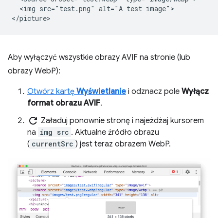
  <img src="test.png" alt="A test image">

Aby wyłączyć wszystkie obrazy AVIF na stronie (lub
obrazy WebP):
Otwórz kartę
Wyświetlanie
i odznacz pole
Wyłącz
format obrazu AVIF
.
refresh
Załaduj ponownie stronę i najeżdżaj kursorem
na
img src
. Aktualne źródło obrazu
(
currentSrc
) jest teraz obrazem WebP.