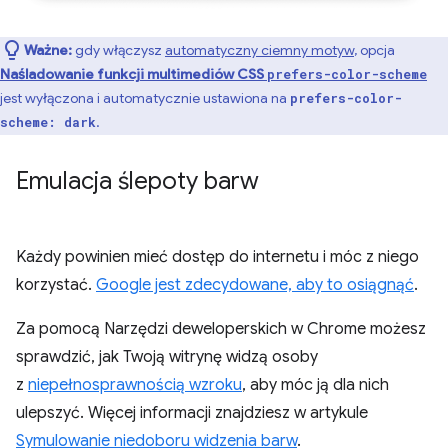
Ważne:
gdy włączysz
automatyczny ciemny motyw
, opcja
Naśladowanie funkcji multimediów CSS
prefers-color-scheme
jest wyłączona i automatycznie ustawiona na
prefers-color-
.
scheme: dark
Emulacja ślepoty barw
Każdy powinien mieć dostęp do internetu i móc z niego
korzystać.
Google jest zdecydowane, aby to osiągnąć
.
Za pomocą Narzędzi deweloperskich w Chrome możesz
sprawdzić, jak Twoją witrynę widzą osoby
z
niepełnosprawnością wzroku
, aby móc ją dla nich
ulepszyć. Więcej informacji znajdziesz w artykule
Symulowanie niedoboru widzenia barw
.