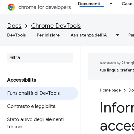
Documenti
Case 
Docs
Chrome DevTools
DevTools
Per iniziare
Assistenza dell'IA
Pa
tua lingua preferi
Accessibilità
Home page
Do
Funzionalità di Dev
Tools
Infor
Contrasto e leggibilità
Stato attivo degli elementi
acces
traccia