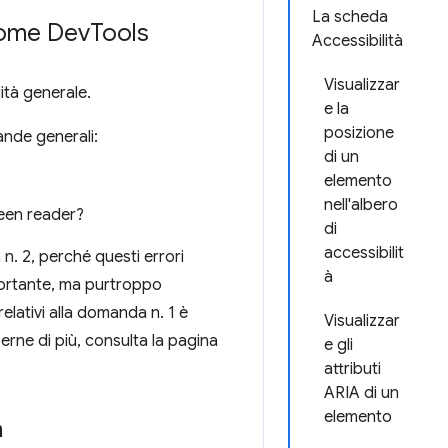
La scheda
hrome Dev
Tools
Accessibilità
Visualizzar
ità generale.
e la
posizione
nde generali:
di un
elemento
nell'albero
reen reader?
di
accessibilit
 n. 2, perché questi errori
à
portante, ma purtroppo
elativi alla domanda n. 1 è
Visualizzar
erne di più, consulta la pagina
e gli
attributi
ARIA di un
elemento
a