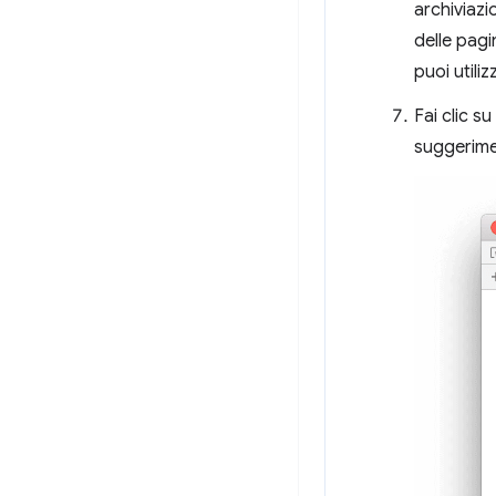
archiviazi
delle pagi
puoi utiliz
Fai clic su
suggerimen