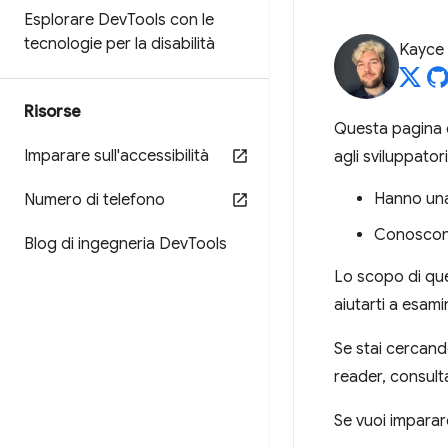
Esplorare Dev
Tools con le
tecnologie per la disabilità
Kayce
Risorse
Questa pagina è
Imparare sull'accessibilità
agli sviluppator
Hanno una
Numero di telefono
Conoscon
Blog di ingegneria Dev
Tools
Lo scopo di ques
aiutarti a esami
Se stai cercand
reader, consult
Se vuoi imparare