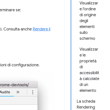
Visualizzar
e l'ordine
rminare se:
di origine
degli
elementi
nti. Consulta anche
Rendere il
sullo
schermo
Visualizzar
e le
proprietà
ioni di configurazione.
di
accessibilit
à calcolate
di un
elemento
La scheda
Rendering