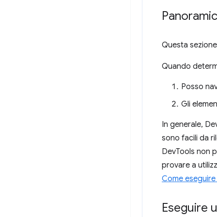
Panoramica
Questa sezione 
Quando determin
Posso nav
Gli elemen
In generale, Dev
sono facili da 
DevTools non può
provare a utili
Come eseguire u
Eseguire u