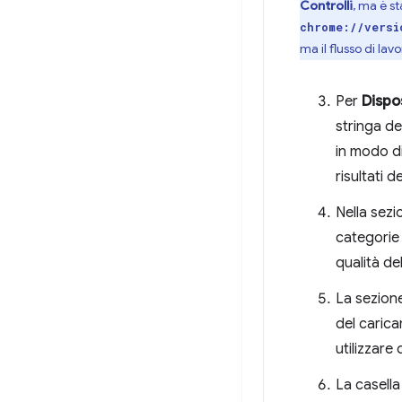
Controlli
, ma è s
chrome://versi
ma il flusso di lav
Per
Dispo
stringa de
in modo di
risultati d
Nella sez
categorie 
qualità de
La sezion
del carica
utilizzare 
La casella