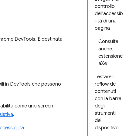
controllo
dell'accessib
ilità di una
pagina
 Chrome DevTools. È destinata
Consulta
anche:
estensione
aXe
Testare il
ibili in DevTools che possono
reflow dei
contenuti
con la barra
sabilità come uno screen
degli
strumenti
istiva
.
del
ccessibilità
.
dispositivo