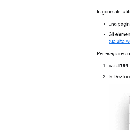
In generale, util
Una pagin
Gli elemen
tuo sito w
Per eseguire un
Vai all'UR
In DevTool