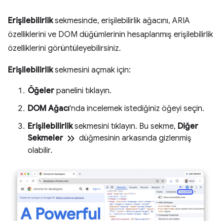
Erişilebilirlik
sekmesinde, erişilebilirlik ağacını, ARIA
özelliklerini ve DOM düğümlerinin hesaplanmış erişilebilirlik
özelliklerini görüntüleyebilirsiniz.
Erişilebilirlik
sekmesini açmak için:
Öğeler
panelini tıklayın.
DOM Ağacı
'nda incelemek istediğiniz öğeyi seçin.
Erişilebilirlik
sekmesini tıklayın. Bu sekme,
Diğer
keyboard_double_arrow_right
Sekmeler
düğmesinin arkasında gizlenmiş
olabilir.