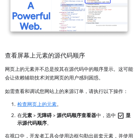
查看屏幕上元素的源代码顺序
网页上的元素并不总是按其在源代码中的顺序显示。这可能
会让依赖辅助技术浏览网页的用户感到困惑。
如需查看和调试您网站上的来源订单，请执行以下操作：
检查网页上的元素
。
check_box
在
元素
>
无障碍
>
源代码顺序查看器
中，选中
显
示源代码顺序
。
在视口中，开发者工具会使用边框勾勒出嵌套元素，并使用