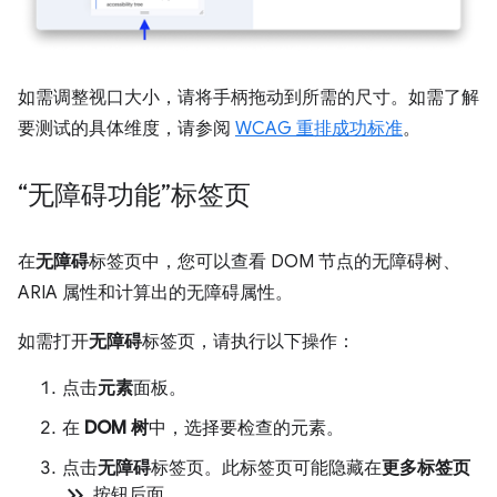
如需调整视口大小，请将手柄拖动到所需的尺寸。如需了解
要测试的具体维度，请参阅
WCAG 重排成功标准
。
“无障碍功能”标签页
在
无障碍
标签页中，您可以查看 DOM 节点的无障碍树、
ARIA 属性和计算出的无障碍属性。
如需打开
无障碍
标签页，请执行以下操作：
点击
元素
面板。
在
DOM 树
中，选择要检查的元素。
点击
无障碍
标签页。此标签页可能隐藏在
更多标签页
keyboard_double_arrow_right
按钮后面。