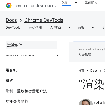
测试往返缓存
文档
案例研究
调试推测规则
Docs
Chrome DevTools
调试 WebMCP 工具
DevTools
开始使用
AI 辅助
面板
设
调试后台服务
查看框架详情
查看应用缓存数据
包含错误。
录音机
首页
Docs
“渲
概览
录制、重放和衡量用户流
功能参考资料
Sofia 