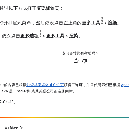
通过以下方式打开
渲染
标签页：
打开抽屉式菜单，然后依次点击左上角的
更多工具
>
渲染
。
，依次点击
更多选项
>
更多工具
>
渲染
。
该内容对您有帮助吗？
面中的内容已根据
知识共享署名 4.0 许可
获得了许可，并且代码示例已根据
Apa
Java 是 Oracle 和/或其关联公司的注册商标。
-04-13。
相关内容