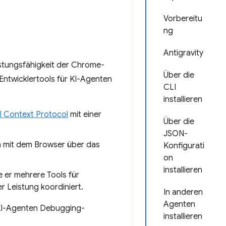
Vorbereitu
ng
Antigravity
istungsfähigkeit der Chrome-
Über die
Entwicklertools für KI-Agenten
CLI
installieren
 Context Protocol
mit einer
Über die
JSON-
ion mit dem Browser über das
Konfigurati
on
installieren
 er mehrere Tools für
r Leistung koordiniert.
In anderen
Agenten
 KI-Agenten Debugging-
installieren