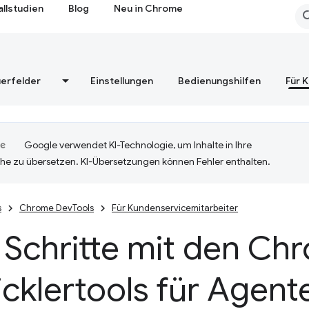
allstudien
Blog
Neu in Chrome
erfelder
Einstellungen
Bedienungshilfen
Für 
Google verwendet KI-Technologie, um Inhalte in Ihre
he zu übersetzen. KI-Übersetzungen können Fehler enthalten.
s
Chrome DevTools
Für Kundenservicemitarbeiter
 Schritte mit den Ch
cklertools für Agent