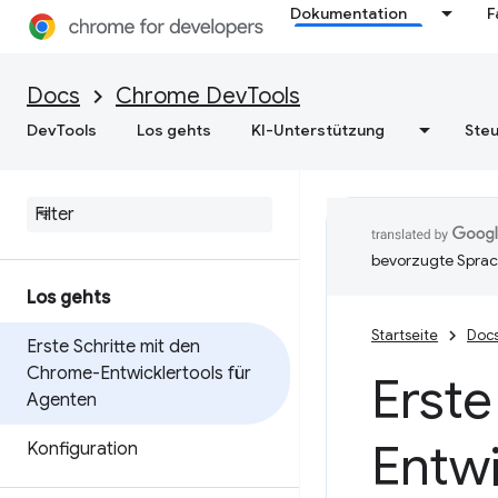
Dokumentation
F
Docs
Chrome DevTools
DevTools
Los gehts
KI-Unterstützung
Steu
bevorzugte Sprac
Los gehts
Startseite
Doc
Erste Schritte mit den
Chrome-Entwicklertools für
Erste
Agenten
Entwi
Konfiguration