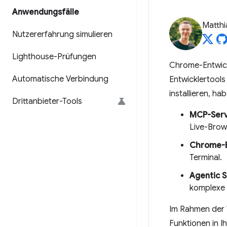
Anwendungsfälle
Matth
Nutzererfahrung simulieren
Lighthouse-Prüfungen
Chrome-Entwickl
Automatische Verbindung
Entwicklertool
installieren, hab
Drittanbieter-Tools
MCP-Ser
Live-Brow
Chrome-E
Terminal.
Agentic Sk
komplexe 
Im Rahmen der 
Funktionen in I