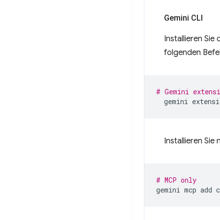
Gemini CLI
Installieren Si
folgenden Befeh
# Gemini extens
gemini
extensi
Installieren Si
# MCP only
gemini
mcp
add