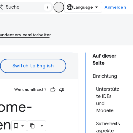
/
Anmelden
Kundenservicemitarbeiter
Auf dieser
Seite
Einrichtung
Unterstütz
War das hilfreich?
te IDEs
rome-
und
Modelle
en
Sicherheits
aspekte