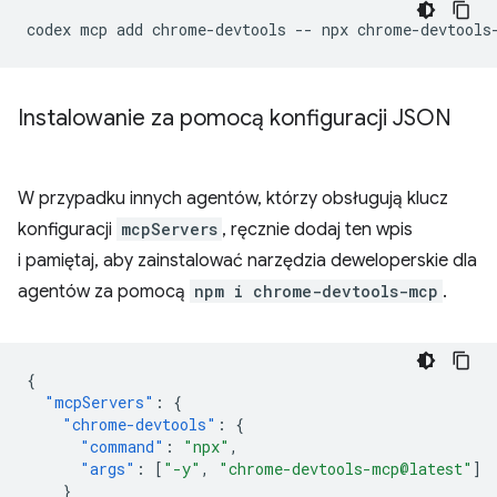
codex
mcp
add
chrome-devtools
--
npx
Instalowanie za pomocą konfiguracji JSON
W przypadku innych agentów, którzy obsługują klucz
konfiguracji
mcpServers
, ręcznie dodaj ten wpis
i pamiętaj, aby zainstalować narzędzia deweloperskie dla
agentów za pomocą
npm i chrome-devtools-mcp
.
{
"mcpServers"
:
{
"chrome-devtools"
:
{
"command"
:
"npx"
,
"args"
:
[
"-y"
,
"chrome-devtools-mcp@latest"
]
}