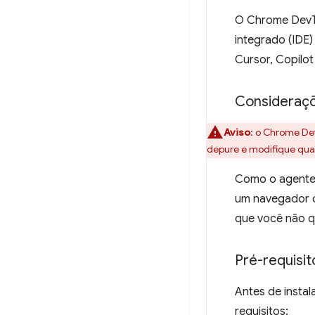
O Chrome DevTo
integrado (IDE)
Cursor, Copilot
Consideraç
Aviso
:
o Chrome DevT
depure e modifique qua
Como o agente 
um navegador c
que você não q
Pré-requisit
Antes de instal
requisitos: