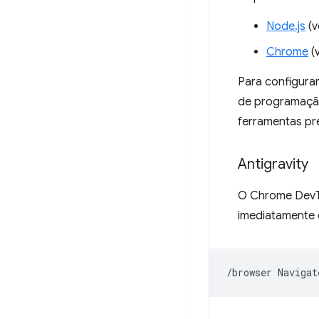
Node.js
(v
Chrome
(v
Para configura
de programação
ferramentas pr
Antigravity
O Chrome DevT
imediatamente
/browser
Navigat