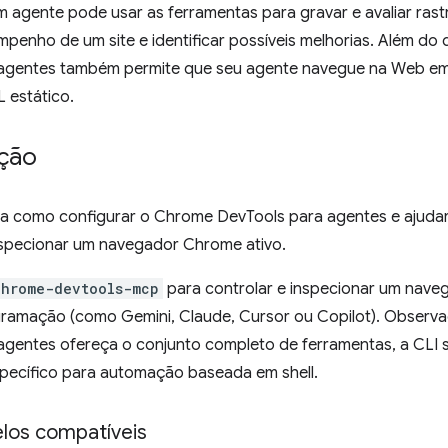
m agente pode usar as ferramentas para gravar e avaliar r
mpenho de um site e identificar possíveis melhorias. Além d
agentes também permite que seu agente navegue na Web em
 estático.
ção
ra como configurar o Chrome DevTools para agentes e ajud
inspecionar um navegador Chrome ativo.
chrome-devtools-mcp
para controlar e inspecionar um nave
ramação (como Gemini, Claude, Cursor ou Copilot). Obser
agentes ofereça o conjunto completo de ferramentas, a CLI 
pecífico para automação baseada em shell.
los compatíveis