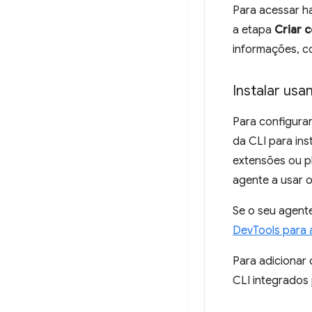
Para acessar h
a etapa
Criar 
informações, c
Instalar usa
Para configura
da CLI para in
extensões ou pl
agente a usar 
Se o seu agente
DevTools para 
Para adicionar
CLI integrados 