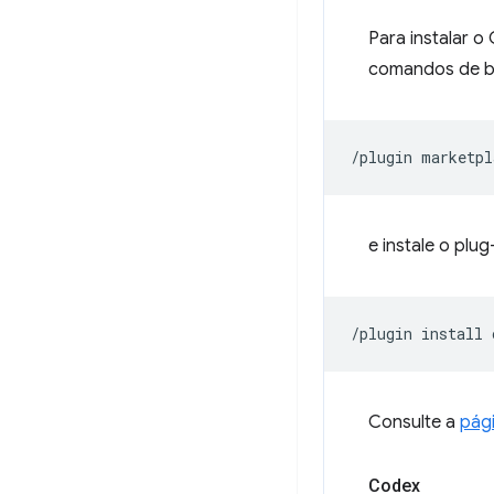
Para instalar 
comandos de ba
/plugin
marketpl
e instale o plu
/plugin
install
Consulte a
pági
Codex