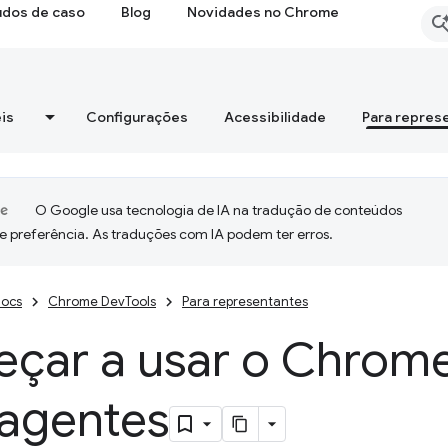
udos de caso
Blog
Novidades no Chrome
is
Configurações
Acessibilidade
Para repres
O Google usa tecnologia de IA na tradução de conteúdos
e preferência. As traduções com IA podem ter erros.
ocs
Chrome DevTools
Para representantes
çar a usar o Chrom
 agentes