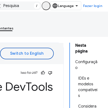
/
Fazer login
entantes
Nesta
página
Configuraçã
o
Isso foi útil?
IDEs e
e Dev
Tools
modelos
compatívei
s
Considera