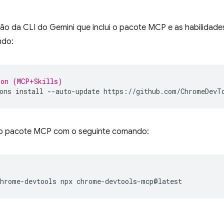
são da CLI do Gemini que inclui o pacote MCP e as habilidad
ndo:
ion (MCP+Skills)
ons
install
--auto-update
 o pacote MCP com o seguinte comando:
chrome-devtools
npx