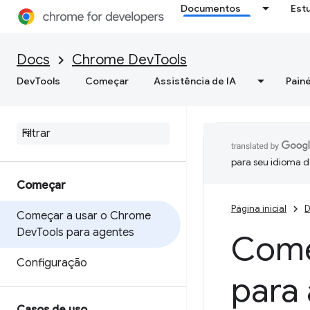
Documentos
Est
Docs
Chrome DevTools
DevTools
Começar
Assistência de IA
Painé
para seu idioma d
Começar
Página inicial
D
Começar a usar o Chrome
Dev
Tools para agentes
Come
Configuração
para