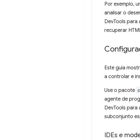
Por exemplo, u
analisar o dese
DevTools para 
recuperar HTML
Configura
Este guia most
a controlar e 
Use o pacote
agente de prog
DevTools para 
subconjunto es
IDEs e mode