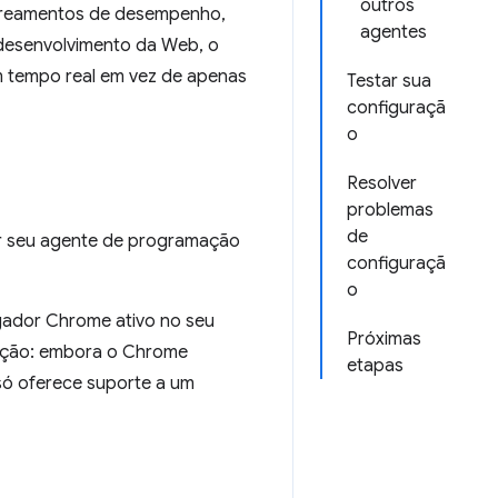
outros
astreamentos de desempenho,
agentes
o desenvolvimento da Web, o
 tempo real em vez de apenas
Testar sua
configuraçã
o
Resolver
problemas
de
ar seu agente de programação
configuraçã
o
gador Chrome ativo no seu
Próximas
vação: embora o Chrome
etapas
só oferece suporte a um