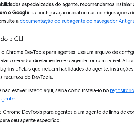
abilidades especializadas do agente, recomendamos instalar 
com o Google
da configuração inicial ou nas configurações do
onsulte a
documentação do subagente do navegador Antigra
ndo a CLI
r o Chrome DevTools para agentes, use um arquivo de con
stalar o servidor diretamente se o agente for compatível. A
ug-ins oficiais que incluem habilidades do agente, instruçõe
os recursos do DevTools.
 não estiver listado aqui, saiba como instalá-lo no
repositóri
agentes
.
 o Chrome DevTools para agentes a um agente de linha de 
para seu agente específico: