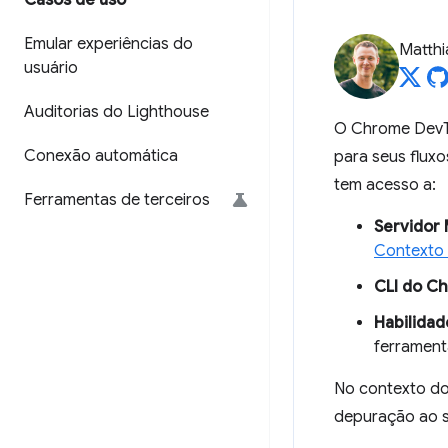
Casos de uso
Emular experiências do
Matth
usuário
Auditorias do Lighthouse
O Chrome DevTo
Conexão automática
para seus flux
tem acesso a:
Ferramentas de terceiros
Servidor
Contexto
CLI do C
Habilidad
ferrament
No contexto do
depuração ao s