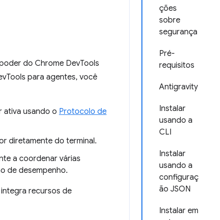
ções
sobre
segurança
Pré-
o poder do Chrome DevTools
requisitos
evTools para agentes, você
Antigravity
Instalar
r ativa usando o
Protocolo de
usando a
CLI
or diretamente do terminal.
Instalar
ente a coordenar várias
usando a
ção de desempenho.
configuraç
ão JSON
integra recursos de
Instalar em