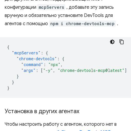
конфигурации
mcpServers
, добавьте эту запись
вручную и обязательно установите DevTools для
агентов с помощью
npm i chrome-devtools-mcp
.
{
"mcpServers"
:
{
"chrome-devtools"
:
{
"command"
:
"npx"
,
"args"
:
[
"-y"
,
"chrome-devtools-mcp@latest"
]
}
}
}
Установка в других агентах
Чтобы настроить работу с агентом, которого нет в