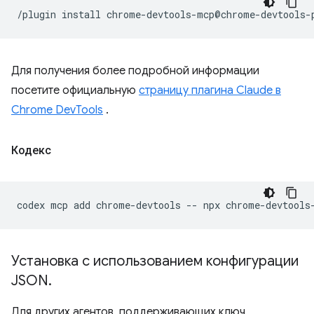
/plugin
install
Для получения более подробной информации
посетите официальную
страницу плагина Claude в
Chrome DevTools
.
Кодекс
codex
mcp
add
chrome-devtools
--
npx
Установка с использованием конфигурации
JSON
.
Для других агентов, поддерживающих ключ