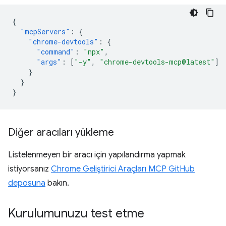
{
"mcpServers"
:
{
"chrome-devtools"
:
{
"command"
:
"npx"
,
"args"
:
[
"-y"
,
"chrome-devtools-mcp@latest"
]
}
}
}
Diğer aracıları yükleme
Listelenmeyen bir aracı için yapılandırma yapmak
istiyorsanız
Chrome Geliştirici Araçları MCP GitHub
deposuna
bakın.
Kurulumunuzu test etme