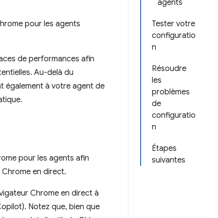
agents
Chrome pour les agents
Tester votre
configuratio
n
 traces de performances afin
Résoudre
tentielles. Au-delà du
les
t également à votre agent de
problèmes
atique.
de
configuratio
n
Étapes
ome pour les agents afin
suivantes
r Chrome en direct.
vigateur Chrome en direct à
opilot). Notez que, bien que