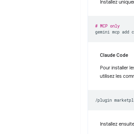
Installez uniqu
# MCP only
gemini
mcp
add
Claude Code
Pour installer 
utilisez les co
/plugin
marketpl
Installez ensuit