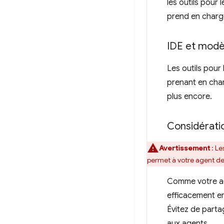
les outils pour
prend en charge
IDE et modè
Les outils pour
prenant en char
plus encore.
Considérati
Avertissement
: Le
permet à votre agent de 
Comme votre age
efficacement en
Évitez de part
aux agents.