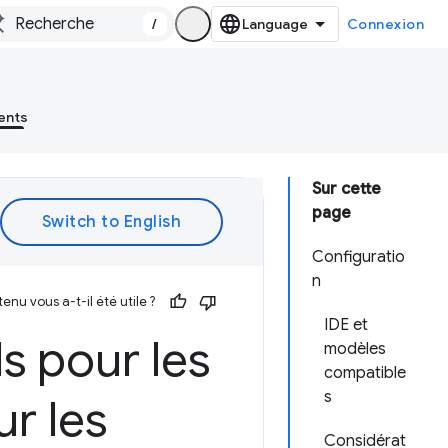
/
Connexion
ents
Sur cette
page
Configuratio
n
enu vous a-t-il été utile ?
IDE et
ls pour les
modèles
compatible
s
r les
Considérat