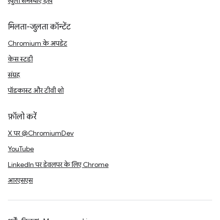
खुली समस्याएं देखें
मिलता-जुलता कॉन्टेंट
Chromium के अपडेट
केस स्टडी
संग्रह
पॉडकास्ट और टीवी शो
फ़ॉलो करें
X पर @ChromiumDev
YouTube
LinkedIn पर डेवलपर के लिए Chrome
आरएसएस