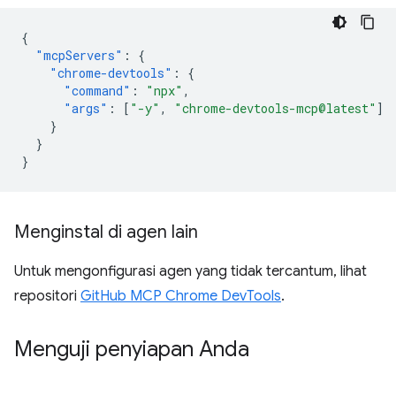
{
"mcpServers"
:
{
"chrome-devtools"
:
{
"command"
:
"npx"
,
"args"
:
[
"-y"
,
"chrome-devtools-mcp@latest"
]
}
}
}
Menginstal di agen lain
Untuk mengonfigurasi agen yang tidak tercantum, lihat
repositori
GitHub MCP Chrome DevTools
.
Menguji penyiapan Anda