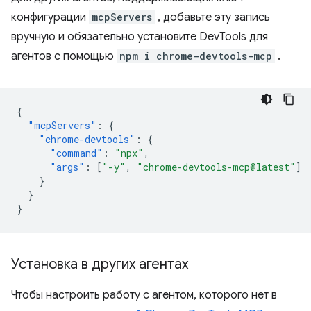
конфигурации
mcpServers
, добавьте эту запись
вручную и обязательно установите DevTools для
агентов с помощью
npm i chrome-devtools-mcp
.
{
"mcpServers"
:
{
"chrome-devtools"
:
{
"command"
:
"npx"
,
"args"
:
[
"-y"
,
"chrome-devtools-mcp@latest"
]
}
}
}
Установка в других агентах
Чтобы настроить работу с агентом, которого нет в