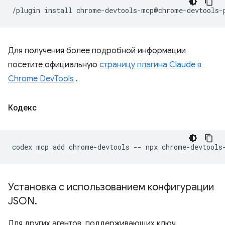
/plugin
install
Для получения более подробной информации
посетите официальную
страницу плагина Claude в
Chrome DevTools
.
Кодекс
codex
mcp
add
chrome-devtools
--
npx
Установка с использованием конфигурации
JSON
.
Для других агентов, поддерживающих ключ