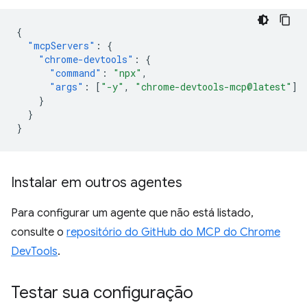
{
"mcpServers"
:
{
"chrome-devtools"
:
{
"command"
:
"npx"
,
"args"
:
[
"-y"
,
"chrome-devtools-mcp@latest"
]
}
}
}
Instalar em outros agentes
Para configurar um agente que não está listado,
consulte o
repositório do GitHub do MCP do Chrome
DevTools
.
Testar sua configuração