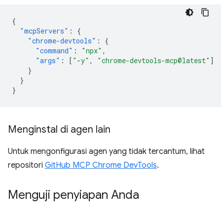
{
"mcpServers"
:
{
"chrome-devtools"
:
{
"command"
:
"npx"
,
"args"
:
[
"-y"
,
"chrome-devtools-mcp@latest"
]
}
}
}
Menginstal di agen lain
Untuk mengonfigurasi agen yang tidak tercantum, lihat
repositori
GitHub MCP Chrome DevTools
.
Menguji penyiapan Anda