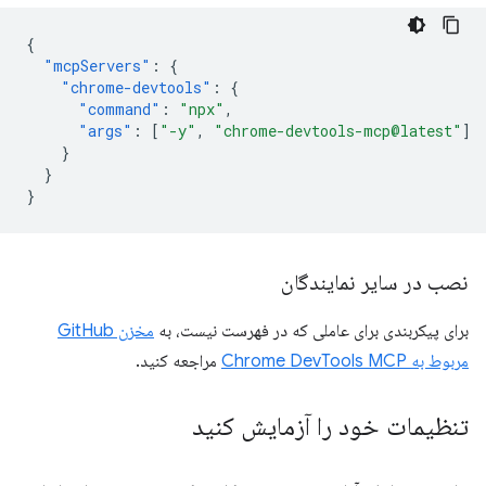
{
"mcpServers"
:
{
"chrome-devtools"
:
{
"command"
:
"npx"
,
"args"
:
[
"-y"
,
"chrome-devtools-mcp@latest"
]
}
}
}
نصب در سایر نمایندگان
برای پیکربندی برای عاملی که در فهرست نیست، به
مخزن GitHub
مربوط به Chrome DevTools MCP
مراجعه کنید.
تنظیمات خود را آزمایش کنید