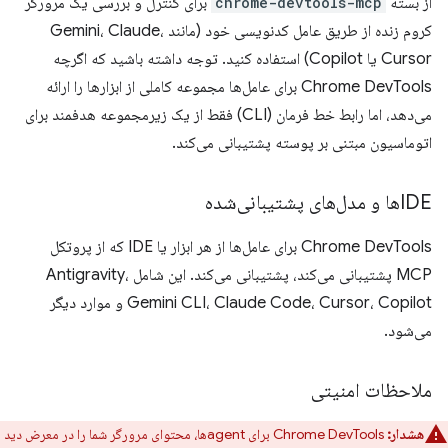
از بسته
chrome-devtools-mcp
برای کنترل و بررسی یک مرورگر
کروم زنده از طریق عامل کدنویسی خود (مانند Gemini، Claude،
Cursor یا Copilot) استفاده کنید. توجه داشته باشید که اگرچه
Chrome DevTools برای عامل‌ها مجموعه کاملی از ابزارها را ارائه
می‌دهد، اما رابط خط فرمان (CLI) فقط از یک زیرمجموعه هدفمند برای
اتوماسیون مبتنی بر پوسته پشتیبانی می‌کند.
IDEها و مدل‌های پشتیبانی‌شده
Chrome DevTools برای عامل‌ها از هر ابزار یا IDE که از پروتکل
MCP پشتیبانی می‌کند، پشتیبانی می‌کند. این شامل Antigravity،
Gemini CLI، Claude Code، Cursor، Copilot و موارد دیگر
می‌شود.
ملاحظات امنیتی
هشدار:
Chrome DevTools برای agentها، محتوای مرورگر شما را در معرض دید