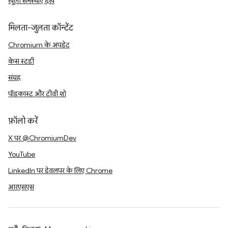
खुली समस्याएं देखें
मिलता-जुलता कॉन्टेंट
Chromium के अपडेट
केस स्टडी
संग्रह
पॉडकास्ट और टीवी शो
फ़ॉलो करें
X पर @ChromiumDev
YouTube
LinkedIn पर डेवलपर के लिए Chrome
आरएसएस