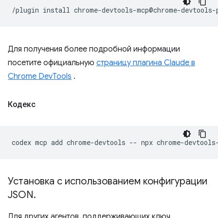
/plugin
install
Для получения более подробной информации
посетите официальную
страницу плагина Claude в
Chrome DevTools
.
Кодекс
codex
mcp
add
chrome-devtools
--
npx
Установка с использованием конфигурации
JSON
.
Для других агентов, поддерживающих ключ