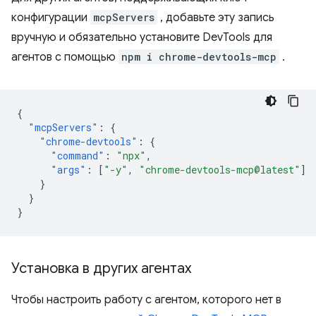
конфигурации
mcpServers
, добавьте эту запись
вручную и обязательно установите DevTools для
агентов с помощью
npm i chrome-devtools-mcp
.
{
"mcpServers"
:
{
"chrome-devtools"
:
{
"command"
:
"npx"
,
"args"
:
[
"-y"
,
"chrome-devtools-mcp@latest"
]
}
}
}
Установка в других агентах
Чтобы настроить работу с агентом, которого нет в