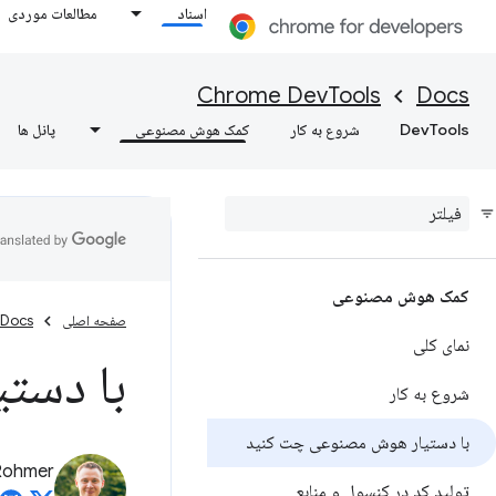
اسناد
مطالعات موردی
Chrome DevTools
Docs
DevTools
شروع به کار
کمک هوش مصنوعی
پانل ها
کمک هوش مصنوعی
صفحه اصلی
Docs
نمای کلی
با دست
شروع به کار
با دستیار هوش مصنوعی چت کنید
Rohmer
تولید کد در کنسول و منابع