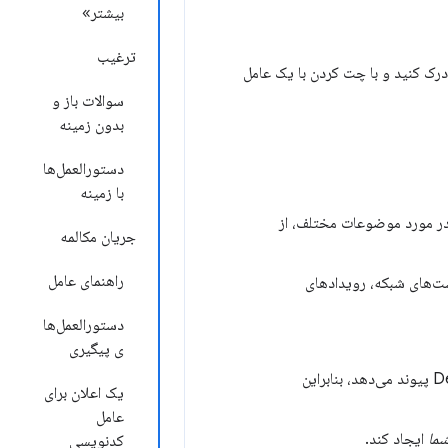
بیشتر»
ترغیب
درک کنید و با چت کردن با یک عامل
سوالات باز و
بدون زمینه
دستورالعمل‌ها
با زمینه
ر مورد موضوعات مختلف، از
جریان مکالمه
راهنمای عامل
ی را برای گفتگو انتخاب می‌کند، مانند عناصر DOM، درخواست‌های شبکه، رویدادهای
دستورالعمل‌ها
ی پیگیری
یک راهنمای گام به گام از اقدامات و دلایل خود ارائه می‌دهد و به بخش‌های مرتبط DevTools پیوند می‌دهد، بنابراین
یک اعلان برای
عامل
ما
ایجاد کند.
کدنویسی