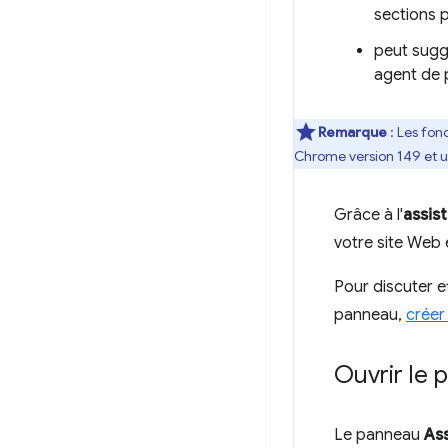
sections p
peut sugg
agent de 
Remarque
: Les fon
Chrome version 149 et ul
Grâce à l'
assist
votre site Web 
Pour discuter 
panneau,
créer
Ouvrir le 
Le panneau
Ass