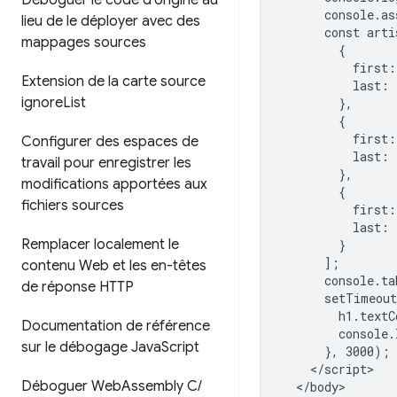
Déboguer le code d'origine au
      console.as
lieu de le déployer avec des
      const arti
mappages sources
        {

          first:
Extension de la carte source
          last: 
ignore
List
        },

        {

          first:
Configurer des espaces de
          last: 
travail pour enregistrer les
        },

modifications apportées aux
        {

fichiers sources
          first:
          last: 
Remplacer localement le
        }

      ];

contenu Web et les en-têtes
      console.ta
de réponse HTTP
      setTimeout
        h1.textC
Documentation de référence
        console.
sur le débogage Java
Script
      }, 3000);

    </script>

Déboguer Web
Assembly C
/
  </body>
