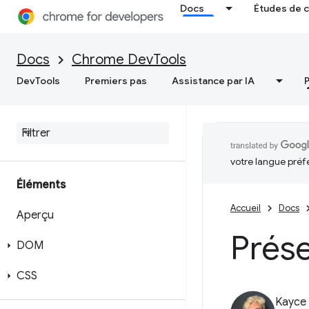
Docs
Études de 
Docs
Chrome DevTools
DevTools
Premiers pas
Assistance par IA
votre langue préf
Éléments
Accueil
Docs
Aperçu
Prése
DOM
CSS
Kayce