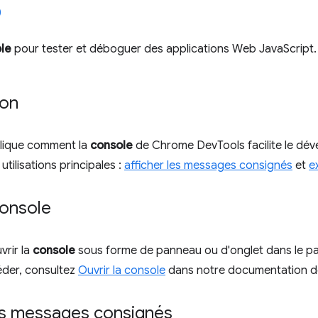
le
pour tester et déboguer des applications Web JavaScript.
ion
lique comment la
console
de Chrome DevTools facilite le dé
utilisations principales :
afficher les messages consignés
et
e
console
vrir la
console
sous forme de panneau ou d'onglet dans le pan
der, consultez
Ouvrir la console
dans notre documentation d
les messages consignés