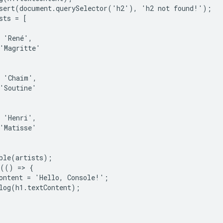
sert(document.querySelector('h2'), 'h2 not found!');

sts = [

 'René',

'Magritte'

 'Chaim',

'Soutine'

 'Henri',

'Matisse'

ble(artists);

(() => {

ontent = 'Hello, Console!';

log(h1.textContent);
