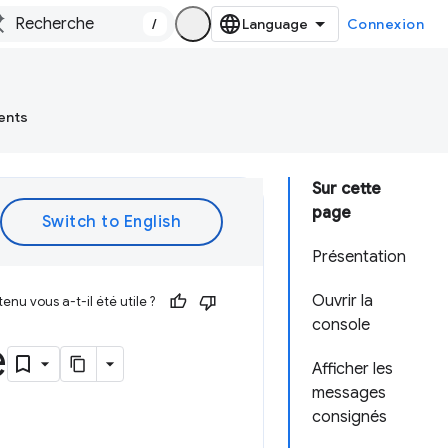
/
Connexion
ents
Sur cette
page
Présentation
Ouvrir la
enu vous a-t-il été utile ?
console
e
Afficher les
messages
consignés