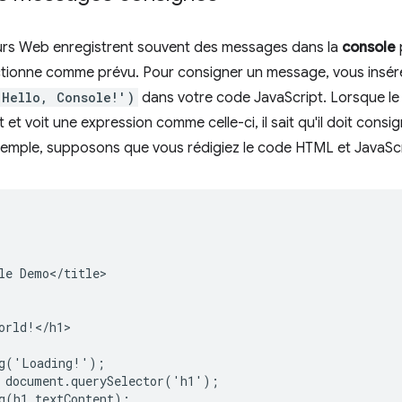
rs Web enregistrent souvent des messages dans la
console
ctionne comme prévu. Pour consigner un message, vous insére
'Hello, Console!')
dans votre code JavaScript. Lorsque le
et voit une expression comme celle-ci, il sait qu'il doit cons
xemple, supposons que vous rédigiez le code HTML et JavaScr
le Demo</title>

orld!</h1>

g('Loading!');

 document.querySelector('h1');

g(h1.textContent);
