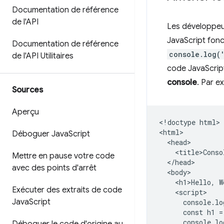
Documentation de référence
de l'API
Les développeu
JavaScript fon
Documentation de référence
console.log(
de l'API Utilitaires
code JavaScript 
console
. Par e
Sources
Aperçu
<!doctype html>

<html>

Déboguer Java
Script
  <head>

    <title>Conso
Mettre en pause votre code
  </head>

avec des points d'arrêt
  <body>

    <h1>Hello, W
Exécuter des extraits de code
    <script>

Java
Script
      console.lo
      const h1 =
      console.lo