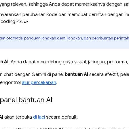
yang relevan, sehingga Anda dapat memeriksanya dengan satu
yarankan perubahan kode dan membuat perintah dengan insi
 coding
Anda
.
akan otomatis, panduan langkah demi langkah, dan pembuatan perintah
n AI
, Anda dapat men-debug gaya visual, jaringan, performa, 
n chat dengan Gemini di panel
bantuan AI
secara efektif, pel
mengontrol
alur percakapan
.
anel bantuan AI
AI
akan terbuka
di laci
secara default.