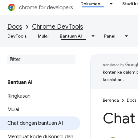
Dokumen
Studi k
Docs
Chrome DevTools
DevTools
Mulai
Bantuan AI
Panel
konten ke dalam 
kesalahan.
Bantuan AI
Ringkasan
Beranda
Docs
Mulai
Chat
Chat dengan bantuan AI
Membuat kode di Konsol dan