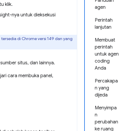
Panduan
 klik.
agen
ght-nya untuk dieksekusi
Perintah
lanjutan
 tersedia di Chrome versi 149 dan yang
Membuat
perintah
untuk agen
coding
sumber situs, dan lainnya.
Anda
ajari cara membuka panel,
Percakapa
n yang
dijeda
Menyimpa
n
perubahan
ke ruang