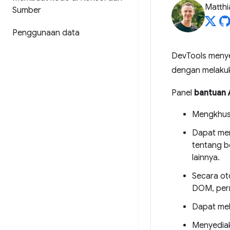
Matth
Sumber
Penggunaan data
DevTools meny
dengan melaku
Panel
bantuan 
Mengkhus
Dapat men
tentang b
lainnya.
Secara ot
DOM, perm
Dapat mel
Menyediak