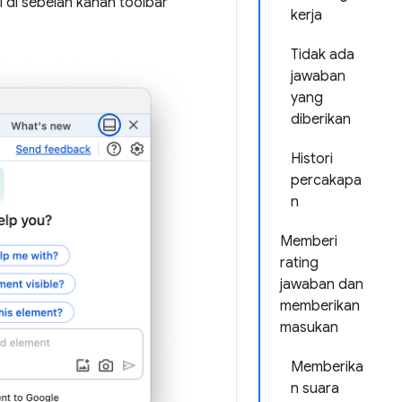
al di sebelah kanan toolbar
kerja
Tidak ada
jawaban
yang
diberikan
Histori
percakapa
n
Memberi
rating
jawaban dan
memberikan
masukan
Memberika
n suara