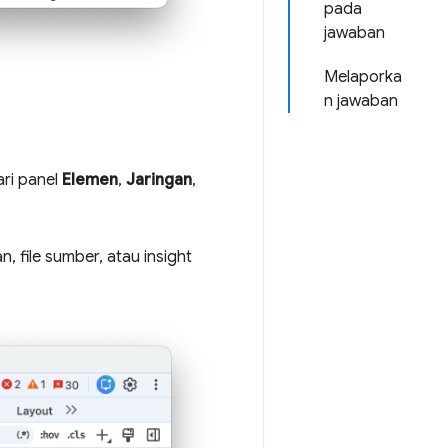
pada
jawaban
Melaporka
n jawaban
ri panel
Elemen
,
Jaringan
,
, file sumber, atau insight