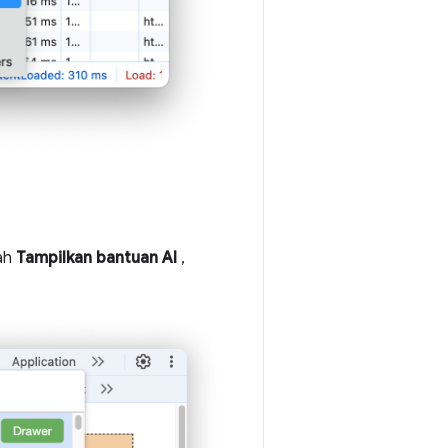
tah
Tampilkan bantuan AI
,