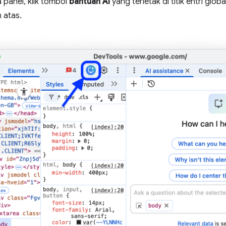
panel, klik tombol
bantuan AI
yang terletak di titik entri glob
 atas.