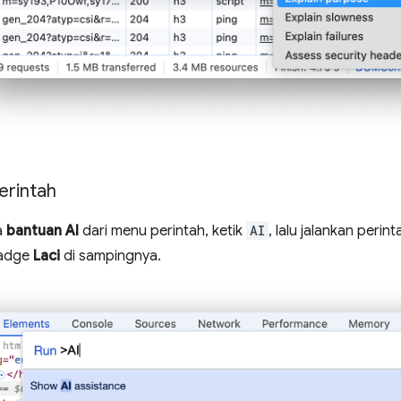
erintah
a
bantuan AI
dari menu perintah, ketik
AI
, lalu jalankan perin
badge
Laci
di sampingnya.