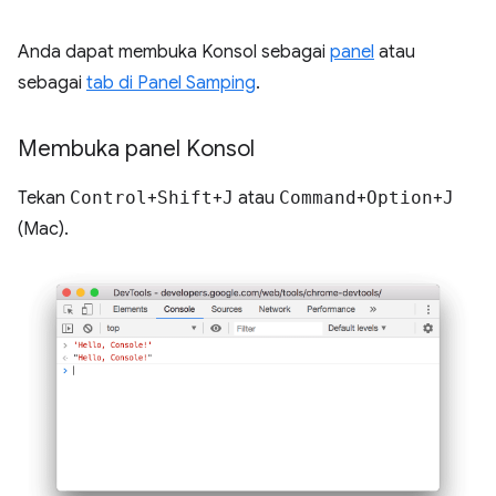
Anda dapat membuka Konsol sebagai
panel
atau
sebagai
tab di Panel Samping
.
Membuka panel Konsol
Tekan
Control
+
Shift
+
J
atau
Command
+
Option
+
J
(Mac).