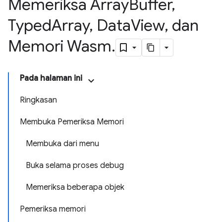
Memeriksa Array
Buffer
,
Typed
Array
,
Data
View
,
dan
Memori Wasm
.
Pada halaman ini
Ringkasan
Membuka Pemeriksa Memori
Membuka dari menu
Buka selama proses debug
Memeriksa beberapa objek
Pemeriksa memori