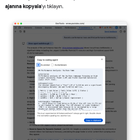
ajanına kopyala
'yı tıklayın.