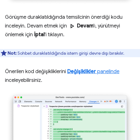
Görüşme duraklatıldığında temsilcinin önerdiği kodu
play_arrow
inceleyin. Devam etmek için
Devam
'ı, yürütmeyi
önlemek için
İptal
'i tıklayın.
Not:
Sohbet duraklatıldığında istem girişi devre dışı bırakılır.
Önerilen kod değişikliklerini
Değişiklikler
panelinde
inceleyebilirsiniz.