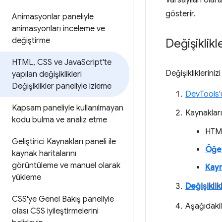
Varsayılan olar
gösterir.
Animasyonlar paneliyle
animasyonları inceleme ve
değiştirme
Değişiklik
HTML
,
CSS ve Java
Script'te
Değişiklikleriniz
yapılan değişiklikleri
Değişiklikler paneliyle izleme
DevTools'
Kapsam paneliyle kullanılmayan
Kaynakları
kodu bulma ve analiz etme
HTM
Geliştirici Kaynakları paneli ile
Öğe
kaynak haritalarını
görüntüleme ve manuel olarak
Kayn
yükleme
Değişiklik
CSS'ye Genel Bakış paneliyle
Aşağıdakil
olası CSS iyileştirmelerini