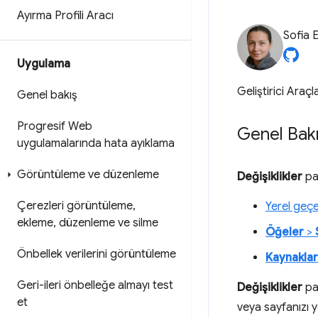
Ayırma Profili Aracı
Sofia 
Uygulama
Geliştirici Araçl
Genel bakış
Progresif Web
Genel Bak
uygulamalarında hata ayıklama
Görüntüleme ve düzenleme
Değişiklikler
pan
Çerezleri görüntüleme
,
Yerel geçe
ekleme
,
düzenleme ve silme
Öğeler
>
Önbellek verilerini görüntüleme
Kaynaklar
Geri-ileri önbelleğe almayı test
Değişiklikler
pan
et
veya sayfanızı y