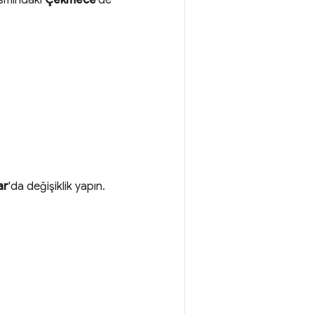
ısmındaki
Çekmece
'de
ar
'da değişiklik yapın.