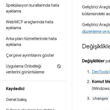
Spekülasyon kurallarında hata
Geliştirici Araç
ayıklama
bölümündeki adı
Web
MCP araçlarında hata
Geliştirici Araç
ayıklama
düzenleme ve 
Arka plan hizmetlerinde hata
ayıklama
Değişiklik
Çerçeve ayrıntılarını göster
Değişiklikler
pan
Uygulama Önbelleği
DevTools'
verilerini görüntüleme
Komut M
(Windows,
Kaydedici
changes
Genel bakış