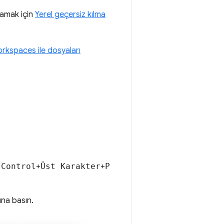
ğlamak için
Yerel geçersiz kılma
rkspaces ile dosyaları
a
Control
+
Üst Karakter
+
P
na basın.