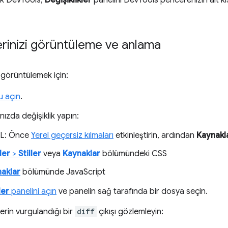
ak DevTools,
Değişiklikler
panelini DevTools pencerenizin alt k
lerinizi görüntüleme ve anlama
i görüntülemek için:
u açın
.
nızda değişiklik yapın:
L: Önce
Yerel geçersiz kılmaları
etkinleştirin, ardından
Kaynakl
ler
>
Stiller
veya
Kaynaklar
bölümündeki CSS
aklar
bölümünde JavaScript
ler
panelini açın
ve panelin sağ tarafında bir dosya seçin.
erin vurgulandığı bir
diff
çıkışı gözlemleyin: