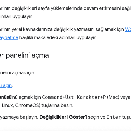
ları'nın değişiklikleri sayfa yüklemelerinde devam ettirmesini sa
mları uygulayın.
ları'nın yerel kaynaklarınıza değişiklik yazmasını sağlamak için
Wo
kaydetme
başlıklı makaledeki adımları uygulayın.
ler panelini açma
elini açmak için:
u açın
.
enüsü
'nü açmak için
Command
+
Üst Karakter
+
P
(Mac) vey
 Linux, ChromeOS) tuşlarına basın.
yazmaya başlayın,
Değişiklikleri Göster
'i seçin ve
Enter
tuşu