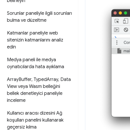
belirleyin
Sorunlar paneliyle ilgili sorunları
bulma ve düzeltme
Katmanlar paneliyle web
sitenizin katmanlarını analiz
edin
Medya paneli ile medya
oynatıcılarda hata ayıklama
Array
Buffer
,
Typed
Array
,
Data
View veya Wasm belleğini
bellek denetleyici paneliyle
inceleme
Kullanıcı aracısı dizesini Ağ
koşulları panelini kullanarak
geçersiz kılma