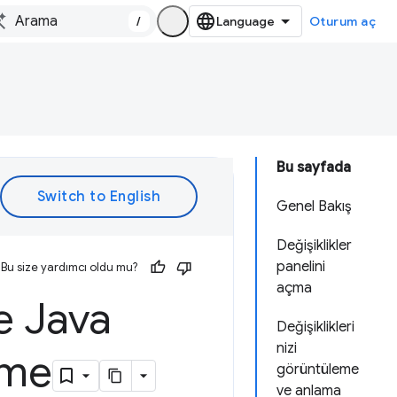
/
Oturum aç
Bu sayfada
Genel Bakış
Değişiklikler
panelini
Bu size yardımcı oldu mu?
açma
e Java
Değişiklikleri
nizi
leme
görüntüleme
ve anlama