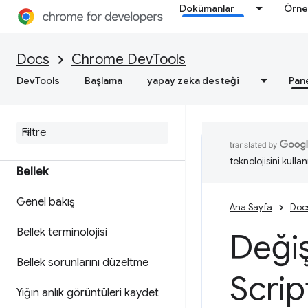
ilgili uygulanabilir analizler elde
Dokümanlar
Örne
edin
Performans izlerini kaydetme
Docs
Chrome DevTools
DevTools
Başlama
yapay zeka desteği
Pan
Deniz Feneri
Web hızını optimize etme
teknolojisini kullan
Bellek
Genel bakış
Ana Sayfa
Doc
Bellek terminolojisi
Değiş
Bellek sorunlarını düzeltme
Scrip
Yığın anlık görüntüleri kaydet