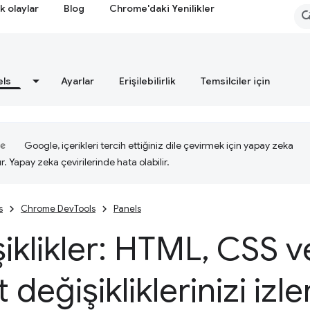
k olaylar
Blog
Chrome'daki Yenilikler
els
Ayarlar
Erişilebilirlik
Temsilciler için
Google, içerikleri tercih ettiğiniz dile çevirmek için yapay zeka
ır. Yapay zeka çevirilerinde hata olabilir.
s
Chrome DevTools
Panels
iklikler: HTML
,
CSS v
t değişikliklerinizi iz