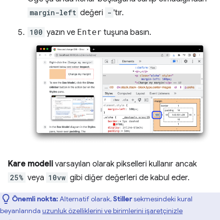
margin-left
değeri
-
'tır.
100
yazın ve
Enter
tuşuna basın.
Kare modeli
varsayılan olarak pikselleri kullanır ancak
25%
veya
10vw
gibi diğer değerleri de kabul eder.
Önemli nokta:
Alternatif olarak,
Stiller
sekmesindeki kural
beyanlarında
uzunluk özelliklerini ve birimlerini işaretçinizle