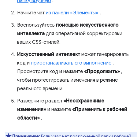
папку вручную
.
Начните чат
из панели «Элементы»
.
Воспользуйтесь
помощью искусственного
интеллекта
для оперативной корректировки
ваших CSS-стилей.
Искусственный интеллект
может генерировать
код и
приостанавливать его выполнение
.
Просмотрите код и нажмите
«Продолжить»
,
чтобы протестировать изменения в режиме
реального времени.
Разверните раздел
«Несохраненные
изменения»
и нажмите
«Применить к рабочей
области»
.
Примечание:
Если у вас нет подключенной папки рабочей