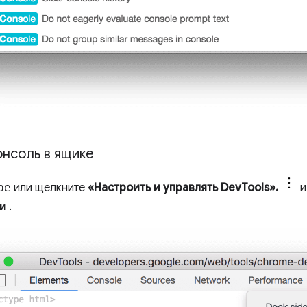
онсоль в ящике
pe
или щелкните
«Настроить и управлять DevTools».
и
ли
.