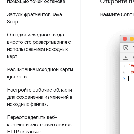
Откройте п
помощью точек останова
Запуск фрагментов Java
Нажмите
Cont
Script
Отладка исходного кода
вместо его развертывания с
использованием исходных
карт
.
Расширение исходной карты
ignore
List
Настройте рабочие области
для сохранения изменений в
исходных файлах
.
Переопределить веб-
контент и заголовки ответов
HTTP локально