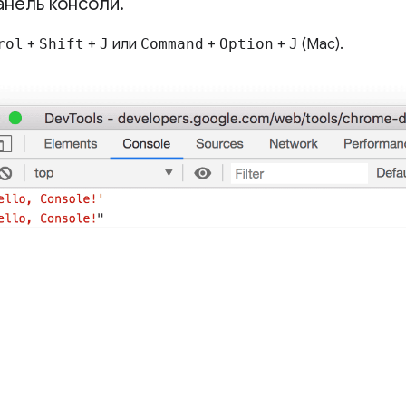
анель консоли
.
rol
+
Shift
+
J
или
Command
+
Option
+
J
(Mac).