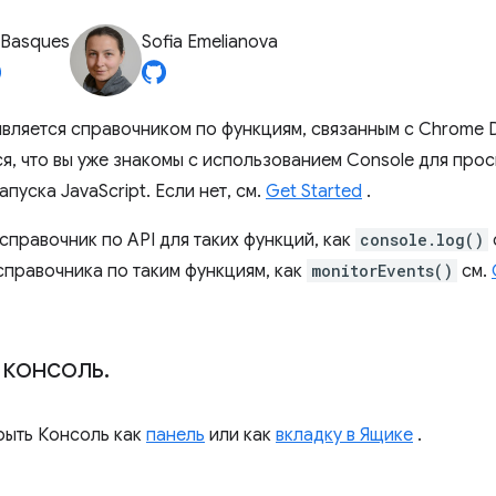
 Basques
Sofia Emelianova
является справочником по функциям, связанным с Chrome D
я, что вы уже знакомы с использованием Console для про
пуска JavaScript. Если нет, см.
Get Started
.
справочник по API для таких функций, как
console.log()
справочника по таким функциям, как
monitorEvents()
см.
 консоль
.
рыть Консоль как
панель
или как
вкладку в Ящике
.