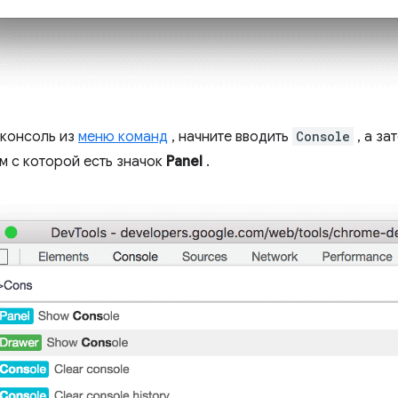
 консоль из
меню команд
, начните вводить
Console
, а за
м с которой есть значок
Panel
.