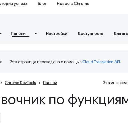
стории успеха
Блог
Новое в Chrome
Панели
Настройки
Доступность
Для аг
Эта страница переведена с помощью
Cloud Translation API
.
Chrome DevTools
Панели
Эта информац
вочник по функция