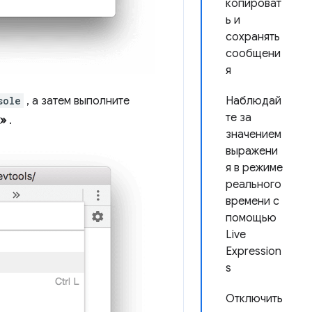
копироват
ь и
сохранять
сообщени
я
Наблюдай
sole
, а затем выполните
те за
»
.
значением
выражени
я в режиме
реального
времени с
помощью
Live
Expression
s
Отключить