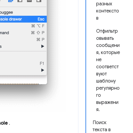
разных
контексто
в
Отфильтр
овывать
сообщени
я, которые
не
соответст
вуют
шаблону
регулярно
го
выражени
я.
Поиск
ole
.
текста в