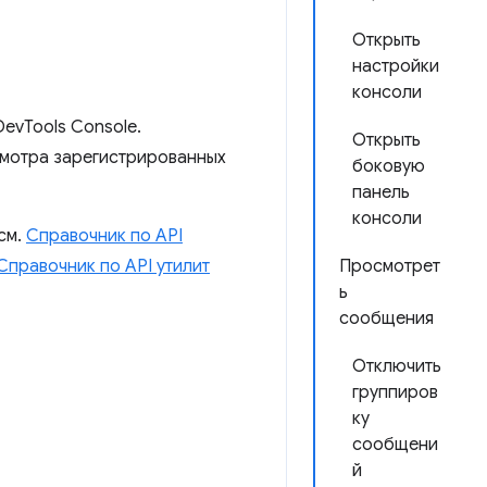
Открыть
настройки
консоли
evTools Console.
Открыть
смотра зарегистрированных
боковую
панель
консоли
см.
Справочник по API
Справочник по API утилит
Просмотрет
ь
сообщения
Отключить
группиров
ку
сообщени
й