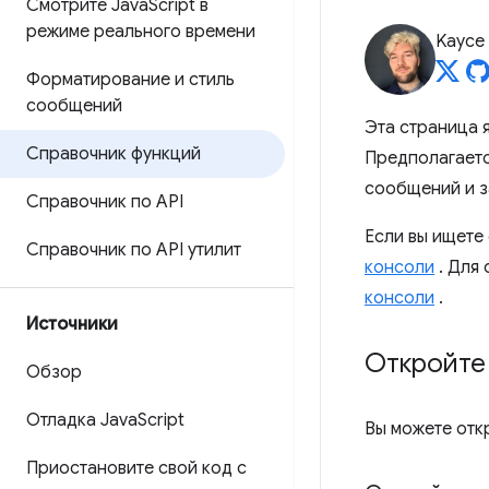
Смотрите Java
Script в
режиме реального времени
Kayce
Форматирование и стиль
сообщений
Эта страница 
Справочник функций
Предполагаетс
сообщений и за
Справочник по API
Если вы ищете 
Справочник по API утилит
консоли
. Для 
консоли
.
Источники
Откройте
Обзор
Отладка Java
Script
Вы можете отк
Приостановите свой код с