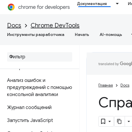
Документация
И
Обзор
ДОМ
Docs
Chrome DevTools
CSS
Инструменты разработчика
Начать
AI-помощь
Cloud Console
Обзор
Анализ ошибок и
Главная
Docs
предупреждений с помощью
консольной аналитики
Спра
Журнал сообщений
Запустить Java
Script