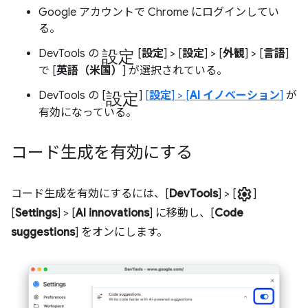
Google アカウントで Chrome にログインしてい
る。
設定
DevTools の
[
設定
] > [
設定
] > [
外観
] > [
言語
]
で [
英語（米国）
] が選択されている。
設定
DevTools の [
]
[
設定
] > [
AI イノベーション
]
が
有効になっている。
コード生成を有効にする
settings
コード生成を有効にするには、[
DevTools
] > [
]
[
Settings
] > [
AI innovations
] に移動し、[
Code
suggestions
] をオンにします。