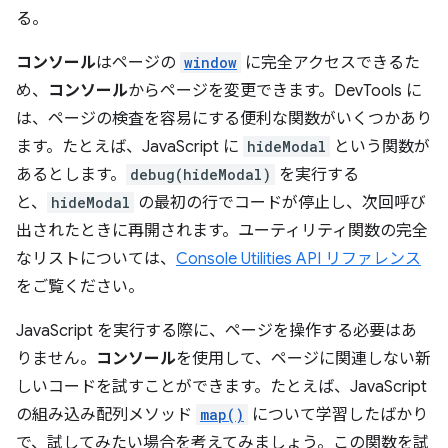
る。
コンソール
はページの
window
に完全アクセスできるた
め、
コンソール
からページを変更できます。DevTools に
は、ページの検査を容易にする便利な関数がいくつかあり
ます。たとえば、JavaScript に
hideModal
という関数が
あるとします。
debug(hideModal)
を実行する
と、
hideModal
の最初の行でコードが停止し、次回呼び
出されたときに再開されます。ユーティリティ関数の完全
なリストについては、
Console Utilities API リファレンス
をご覧ください。
JavaScript を実行する際に、ページを操作する必要はあ
りません。
コンソール
を使用して、ページに関連しない新
しいコードを試すことができます。たとえば、JavaScript
の組み込み配列メソッド
map()
について学習したばかり
で、試してみたい場合を考えてみましょう。この関数を試