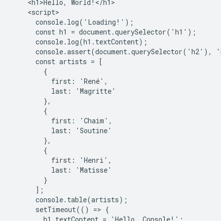
    <h1>Hello, World!</h1>

    <script>

      console.log('Loading!');

      const h1 = document.querySelector('h1');

      console.log(h1.textContent);

      console.assert(document.querySelector('h2'), '
      const artists = [

        {

          first: 'René',

          last: 'Magritte'

        },

        {

          first: 'Chaim',

          last: 'Soutine'

        },

        {

          first: 'Henri',

          last: 'Matisse'

        }

      ];

      console.table(artists);

      setTimeout(() => {

        h1.textContent = 'Hello, Console!';
