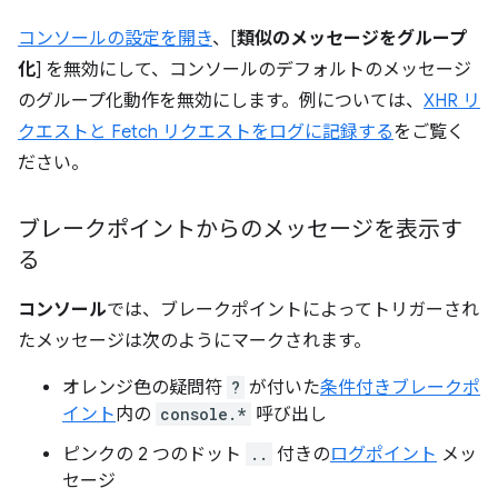
コンソールの設定を開き
、[
類似のメッセージをグループ
化
] を無効にして、コンソールのデフォルトのメッセージ
のグループ化動作を無効にします。例については、
XHR リ
クエストと Fetch リクエストをログに記録する
をご覧く
ださい。
ブレークポイントからのメッセージを表示す
る
コンソール
では、ブレークポイントによってトリガーされ
たメッセージは次のようにマークされます。
オレンジ色の疑問符
?
が付いた
条件付きブレークポ
イント
内の
console.*
呼び出し
ピンクの 2 つのドット
..
付きの
ログポイント
メッ
セージ