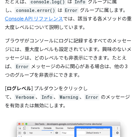
たとえば、
console.log()
は
Info
グループに属
し、
console.error()
は
Error
グループに属します。
Console API リファレンス
では、該当する各メソッドの重
大度レベルについて説明しています。
ブラウザがコンソールにログに記録するすべてのメッセー
ジには、重大度レベルも設定されています。興味のないメ
ッセージは、どのレベルでも非表示にできます。たとえ
ば、
Error
メッセージのみに関心がある場合は、他の 3
つのグループを非表示にできます。
[
ログレベル
] プルダウンをクリックし
て、
Verbose
、
Info
、
Warning
、
Error
のメッセージ
を有効または無効にします。