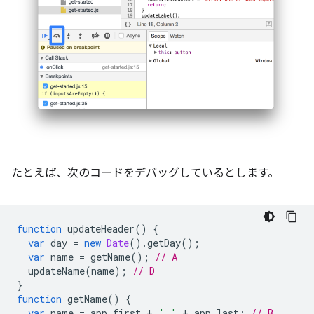
たとえば、次のコードをデバッグしているとします。
function
updateHeader
()
{
var
day
=
new
Date
().
getDay
();
var
name
=
getName
();
// A
updateName
(
name
);
// D
}
function
getName
()
{
var
name
=
app
.
first
+
' '
+
app
.
last
;
// B