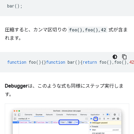
bar
();
圧縮すると、カンマ区切りの
foo(),foo(),42
式が含ま
れます。
function
foo
(){}
function
bar
(){
return
foo
(),
foo
(),
42
Debugger
は、このような式も同様にステップ実行しま
す。