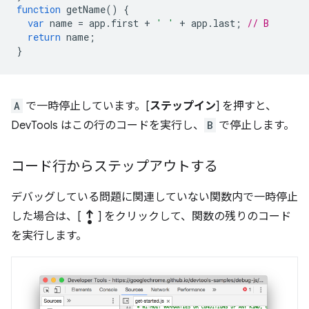
function
getName
()
{
var
name
=
app
.
first
+
' '
+
app
.
last
;
// B
return
name
;
}
A
で一時停止しています。[
ステップイン
] を押すと、
DevTools はこの行のコードを実行し、
B
で停止します。
コード行からステップアウトする
デバッグしている問題に関連していない関数内で一時停止
step_out
した場合は、[
] をクリックして、関数の残りのコード
を実行します。