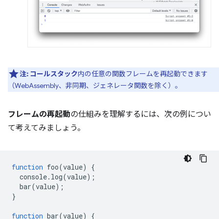
注:
コールスタック
内の任意の関数フレームを再起動できます
（WebAssembly、非同期、ジェネレータ関数を除く）。
フレームの再起動
の仕組みを理解するには、次の例につい
て考えてみましょう。
function
foo
(
value
)
{
console
.
log
(
value
);
bar
(
value
);
}
function
bar
(
value
)
{