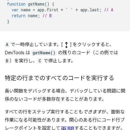
function
getName
()
{
var
name
=
app
.
first
+
' '
+
app
.
last
;
// A
return
name
;
// B
}
step_out
A
で一時停止しています。[
] をクリックすると、
DevTools は
getName()
の残りのコード（この例では
B
）を実行し、
C
で停止します。
特定の行までのすべてのコードを実行する
長い関数をデバッグする場合、デバッグしている問題に関
係のないコードが多数存在することがあります。
すべての行をステップ実行することも
できます
が、面倒な
作業になる可能性があります。関心のある行にコード行ブ
再開
レークポイントを設定して
することもできますが、