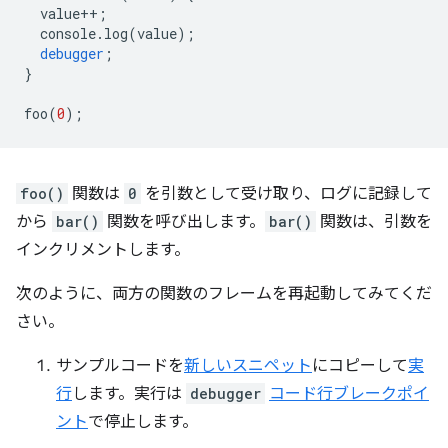
value
++
;
console
.
log
(
value
);
debugger
;
}
foo
(
0
);
foo()
関数は
0
を引数として受け取り、ログに記録して
から
bar()
関数を呼び出します。
bar()
関数は、引数を
インクリメントします。
次のように、両方の関数のフレームを再起動してみてくだ
さい。
サンプルコードを
新しいスニペット
にコピーして
実
行
します。実行は
debugger
コード行ブレークポイ
ント
で停止します。