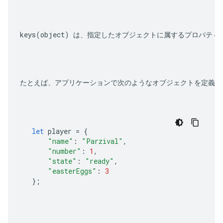
keys(object)
 は、指定したオブジェクトに属するプロパティ
たとえば、アプリケーションで次のようなオブジェクトを定義し
let
player
=
{
"name"
:
"Parzival"
,
"number"
:
1
,
"state"
:
"ready"
,
"easterEggs"
:
3
};