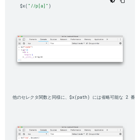
$x
(
"//p[a]"
)
他のセレクタ関数と同様に、
$x(path)
 には省略可能な 2 番