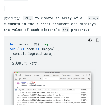
次の例では、
to create an array of all
$$()
<img>
elements in the current document and displays
the value of each element's
property:
src
let
images
=
$$
(
'img'
);
for
(
let
each
of
images
)
{
console
.
log
(
each
.
src
);
}
 を使用しています。