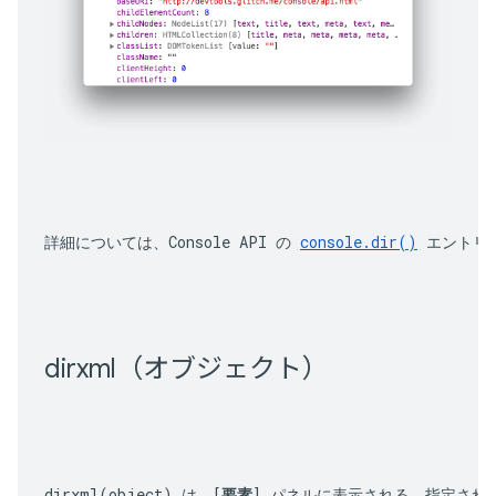
詳細については、Console API の 
console.dir()
 エントリ
dirxml（オブジェクト）
dirxml(object)
 は、[
要素
] パネルに表示される、指定され