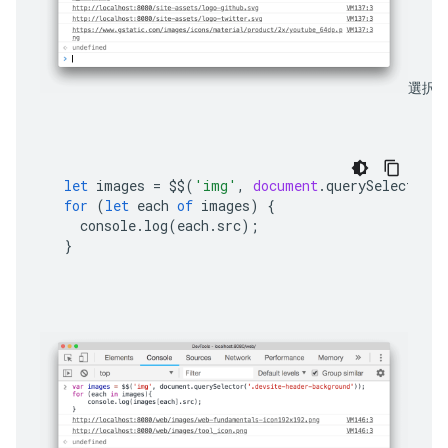
選択し
let
images
=
$$
(
'img'
,
document
.
querySelector
(
'
for
(
let
each
of
images
)
{
console
.
log
(
each
.
src
);
}