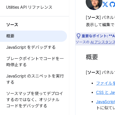
Utilities API リファレンス
[
ソース
] パネ
ソース
表示して編集で
概要
重要なポイント:
**
ソースの
AI アシスタ
Java
Script をデバッグする
概要
ブレークポイントでコードを一
時停止する
[
ソース
] パネ
Java
Script のスニペットを実行
する
ファイル
CSS と J
ソースマップを使ってデプロイ
するのではなく、オリジナル
JavaScrip
コードをデバッグする
トに似て