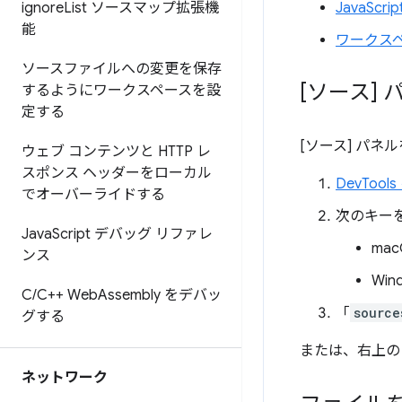
ignore
List ソースマップ拡張機
JavaSc
能
ワークス
ソースファイルへの変更を保存
[ソース]
するようにワークスペースを設
定する
[ソース] パ
ウェブ コンテンツと HTTP レ
スポンス ヘッダーをローカル
DevToo
でオーバーライドする
次のキー
Java
Script デバッグ リファレ
mac
ンス
Win
C
/
C++ Web
Assembly をデバッ
「
source
グする
または、右上
ネットワーク