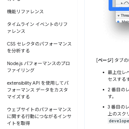
機能リファレンス
タイムライン イベントのリフ
ァレンス
CSS セレクタのパフォーマンス
を分析する
[
ページ
] タブ
Node
.
js パフォーマンスのプロ
ファイリング
最上位レ
セスする
extensibility API を使用してパ
2 番目
フォーマンス データをカスタ
す。
マイズする
3 番目
ウェブサイトのパフォーマンス
上のスク
に関する行動につながるインサ
develope
イトを取得