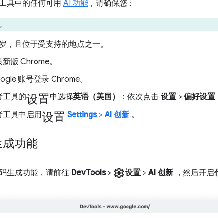
工具中的任何可用
AI 功能
，请确保您：
持。
 周岁，且位于受支持的地点之一。
新版 Chrome。
ogle 账号登录 Chrome。
设置
者工具的
中选择
英语（美国）
：依次点击
设置
>
偏好设置
设置
者工具中启用
Settings
>
AI 创新
。
生成功能
settings
码生成功能，请前往
DevTools
>
设置
>
AI 创新
，然后开启