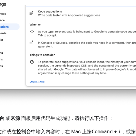
台
或
来源
面板启用代码生成功能，请执行以下操作：
文件或在
控制台
中输入内容时，在 Mac 上按
Command
+
i
，或按