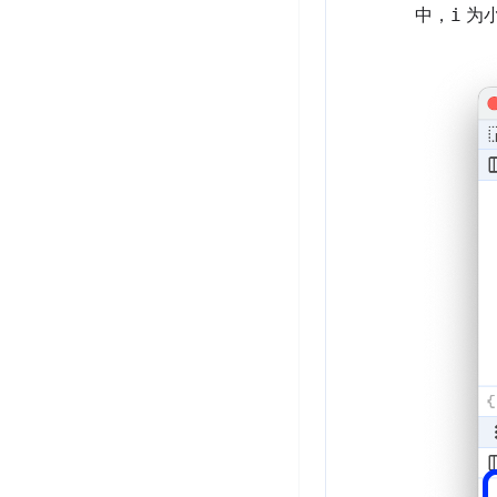
中，
i
为