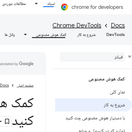
اسناد
مطالعات موردی
Chrome DevTools
Docs
DevTools
شروع به کار
کمک هوش مصنوعی
پانل ها
کمک هوش مصنوعی
صفحه اصلی
Docs
نمای کلی
کمک هوش
شروع به کار
کنید
با دستیار هوش مصنوعی چت کنید
تولید کد در کنسول و منابع