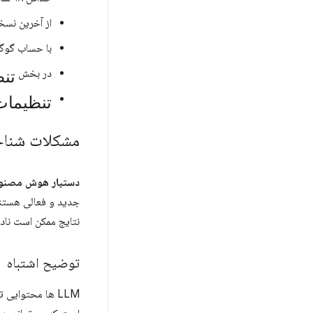
از آخرین نسخ
با حساب گوگل
تن
در بخش
تنظیما
مشکلات شناخ
دستیار هوش مصنو
نتایج ممکن است نادر
توضیح اشتباه
LLM ها محتوایی