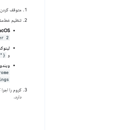
متوقف کردن ت
تنظیم خط‌مش
acOS
er 2
لینوک
و
{"DevToolsGenAiSettings": 2}
ویندو
rome
ings
کروم را اجرا کنید و به me://policy
دارد.