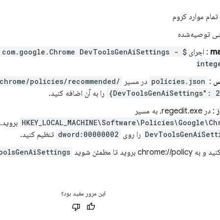
مام موارد کروم
ی توصیه‌شده
m
: اجرای
te com.google.Chrome DevToolsGenAiSettings -
integ
س
:
policies.json
در مسیر
/etc/opt/chrome/policies/recommended
را به آن اضافه کنید.
ز
: در regedit.exe، به مسیر
HKEY_LOCAL_MACHINE\Software\Policies\Google\Ch
بروید. 
DevToolsGenAiSett
را روی
dword:00000002
تنظیم کنید.
chro بروید تا مطمئن شوید
oolsGenAiSettings
این مرور مفید بود؟