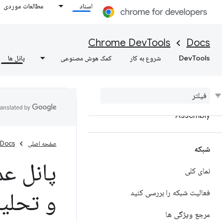
اسناد
مطالعات موردی
فضاهای کاری را برای ذخیره تغییرات در
فایل های منبع تنظیم کنید
Chrome DevTools
Docs
محتوای وب و هدرهای پاسخ HTTP را
DevTools
شروع به کار
کمک هوش مصنوعی
پانل ها
به صورت محلی لغو کنید
مرجع اشکال زدایی جاوا اسکریپت
اشکال زدایی C
C++ Web
/
Assembly
صفحه اصلی
Docs
شبکه
پانل ع
نمای کلی
و تحلیل
فعالیت شبکه را بررسی کنید
مرجع ویژگی ها