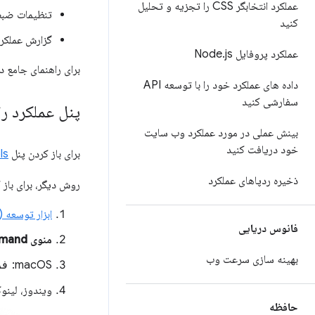
عملکرد انتخابگر CSS را تجزیه و تحلیل
تنظیمات ضبط 
کنید
گزارش عملکرد
عملکرد پروفایل Node
js
.
برای راهنمای جامع 
داده های عملکرد خود را با توسعه API
سفارشی کنید
پنل عملکرد را 
بینش عملی در مورد عملکرد وب سایت
خود دریافت کنید
برای باز کردن پنل
ools
ذخیره ردپاهای عملکرد
روش دیگر، برای باز 
ابزار توسعه (DevTools) را باز کنید
فانوس دریایی
منوی Command
بهینه سازی سرعت وب
macOS:
فر
ویندوز، لینو
حافظه