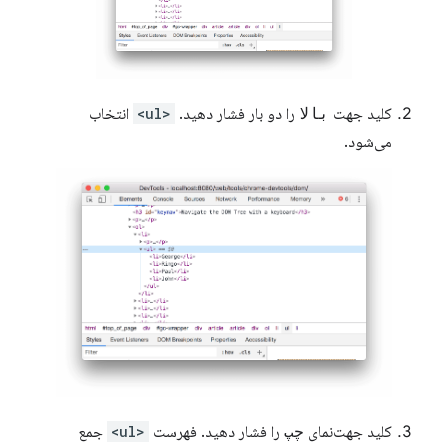
کلید جهت
بالا
را دو بار فشار دهید.
<ul>
انتخاب
می‌شود.
کلید جهت‌نمای
چپ
را فشار دهید. فهرست
<ul>
جمع