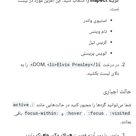
گزینه Inspect را
انتخاب کنید. این آخرین مورد در لیست
است.
استیوی واندر
تام ویتس
کریس تیل
الویس پریسلی
در درخت DOM،
<li>Elvis Presley</li>
را به
بالای لیست بکشید.
حالت اجباری
شما می‌توانید گره‌ها را مجبور کنید در حالت‌هایی مانند
:active
،
:visited
،
:focus
،
:hover
و
:focus-within
باقی
بمانند.
ماوس را روی آیتم فهرست
«سالار مگس‌ها»
نگه دارید.