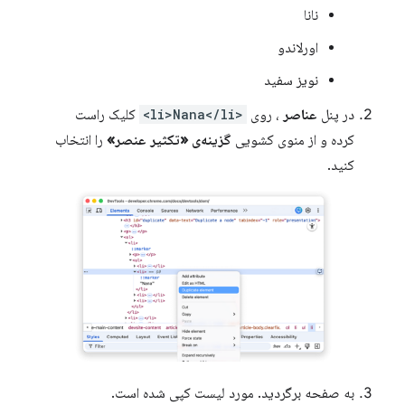
نانا
اورلاندو
نویز سفید
در پنل
عناصر
، روی
<li>Nana</li>
کلیک راست
کرده و از منوی کشویی
گزینه‌ی «تکثیر عنصر»
را انتخاب
کنید.
به صفحه برگردید. مورد لیست کپی شده است.