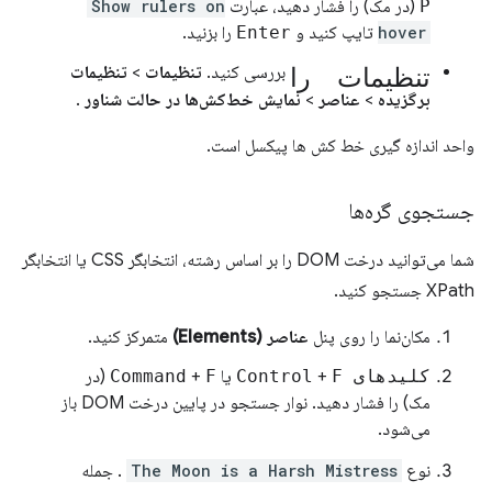
P
(در مک) را فشار دهید، عبارت
Show rulers on
hover
تایپ کنید و
Enter
را بزنید.
تنظیمات را
بررسی کنید.
تنظیمات
>
تنظیمات
برگزیده
>
عناصر
>
نمایش خط‌کش‌ها در حالت شناور
.
واحد اندازه گیری خط کش ها پیکسل است.
جستجوی گره‌ها
شما می‌توانید درخت DOM را بر اساس رشته، انتخابگر CSS یا انتخابگر
XPath جستجو کنید.
مکان‌نما را روی پنل
عناصر (Elements)
متمرکز کنید.
کلیدهای Control
F
+
یا
F
+
Command
(در
مک) را فشار دهید. نوار جستجو در پایین درخت DOM باز
می‌شود.
نوع
The Moon is a Harsh Mistress
. جمله