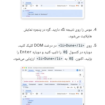
موس را روی نتیجه نگه دارید. گره در پنجره نمایش
هایلایت می‌شود.
روی
<li>Dune</li>
در درخت DOM کلیک کنید،
دوباره در کنسول
$0
را تایپ کنید و دوباره
Enter
را
بزنید. اکنون،
$0
به
<li>Dune</li>
ارزیابی می‌شود.