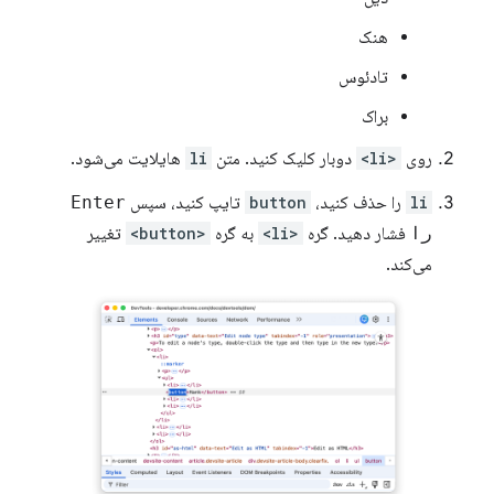
هنک
تادئوس
براک
روی
<li>
دوبار کلیک کنید. متن
li
هایلایت می‌شود.
li
را حذف کنید،
button
تایپ کنید، سپس
Enter
را
فشار دهید. گره
<li>
به گره
<button>
تغییر
می‌کند.