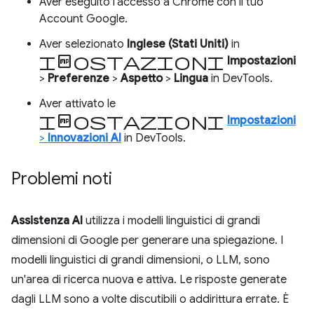
Aver eseguito l'accesso a Chrome con il tuo
Account Google.
Aver selezionato
Inglese (Stati Uniti)
in
impostazioni
Impostazioni
>
Preferenze
>
Aspetto
>
Lingua
in DevTools.
Aver attivato le
impostazioni
Impostazioni
>
Innovazioni AI
in DevTools.
Problemi noti
Assistenza AI
utilizza i modelli linguistici di grandi
dimensioni di Google per generare una spiegazione. I
modelli linguistici di grandi dimensioni, o LLM, sono
un'area di ricerca nuova e attiva. Le risposte generate
dagli LLM sono a volte discutibili o addirittura errate. È