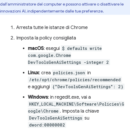
dall'amministratore del computer e possono attivare o disattivare le
innovazioni AI, indipendentemente dalle tue preferenze.
Arresta tutte le istanze di Chrome
Imposta la policy consigliata
macOS
: esegui
$ defaults write
com.google.Chrome
DevToolsGenAiSettings -integer 2
Linux
: crea
policies.json
in
/etc/opt/chrome/policies/recommended
e aggiungi
{"DevToolsGenAiSettings": 2}
Windows
: in regedit.exe, vai a
HKEY_LOCAL_MACHINE\Software\Policies\G
oogle\Chrome
. Imposta la chiave
DevToolsGenAiSettings
su
dword:00000002