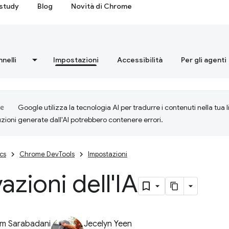
study
Blog
Novità di Chrome
nnelli
Impostazioni
Accessibilità
Per gli agenti
Google utilizza la tecnologia AI per tradurre i contenuti nella tua 
uzioni generate dall'AI potrebbero contenere errori.
cs
Chrome DevTools
Impostazioni
azioni dell'IA
m Sarabadani
Jecelyn Yeen