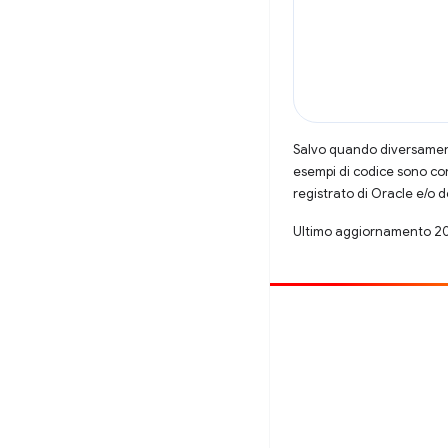
Salvo quando diversamente
esempi di codice sono con
registrato di Oracle e/o d
Ultimo aggiornamento 2
Contribuisci
Segnala un bug
Visualizza i problemi aperti