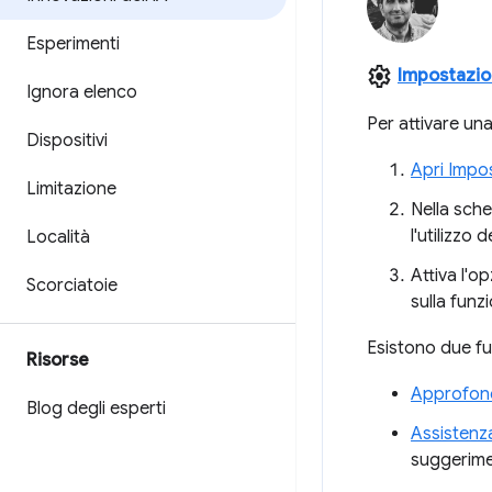
Esperimenti
settings
Impostazio
Ignora elenco
Per attivare una
Dispositivi
Apri Impo
Limitazione
Nella sch
l'utilizzo 
Località
Attiva l'o
Scorciatoie
sulla funzi
Esistono due fu
Risorse
Approfond
Blog degli esperti
Assistenz
suggerimen