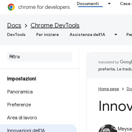
Documenti
Case 
Docs
Chrome DevTools
DevTools
Per iniziare
Assistenza dell'IA
Pa
preferita. Le trad
Impostazioni
Home page
Do
Panoramica
Innov
Preferenze
Area di lavoro
Meysa
Innovazioni dell'IA