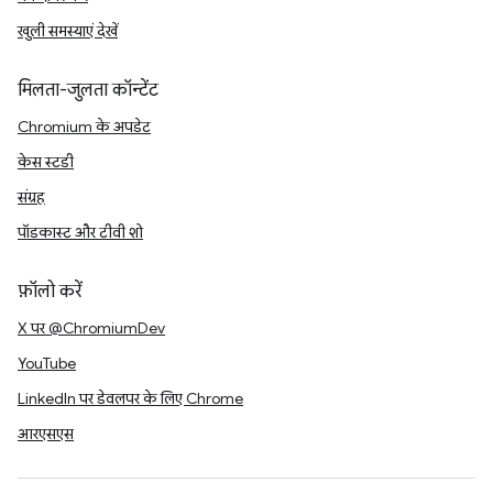
खुली समस्याएं देखें
मिलता-जुलता कॉन्टेंट
Chromium के अपडेट
केस स्टडी
संग्रह
पॉडकास्ट और टीवी शो
फ़ॉलो करें
X पर @ChromiumDev
YouTube
LinkedIn पर डेवलपर के लिए Chrome
आरएसएस