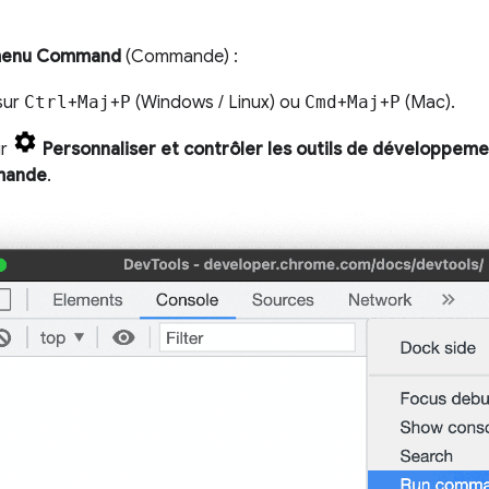
enu Command
(Commande) :
sur
Ctrl
+
Maj
+
P
(Windows / Linux) ou
Cmd
+
Maj
+
P
(Mac).
ur
Personnaliser et contrôler les outils de développem
mande
.