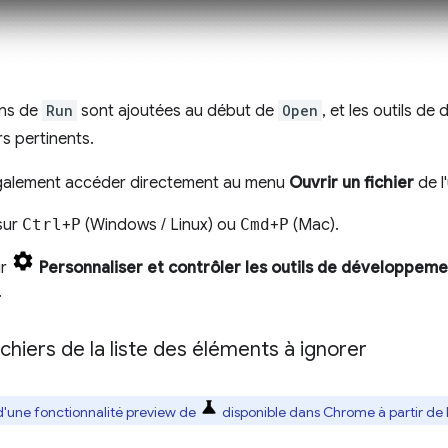
ons de
Run
sont ajoutées au début de
Open
, et les outils d
ers pertinents.
galement accéder directement au menu
Ouvrir un fichier
de l
sur
Ctrl
+
P
(Windows / Linux) ou
Cmd
+
P
(Mac).
ur
Personnaliser et contrôler les outils de développem
.
ichiers de la liste des éléments à ignorer
t d'une fonctionnalité preview de
disponible dans Chrome à partir de l