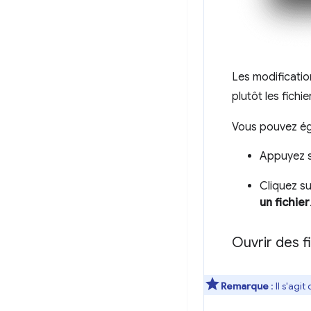
Les modificati
plutôt les fichi
Vous pouvez é
Appuyez 
Cliquez s
un fichier
Ouvrir des f
Remarque
: Il s'agi