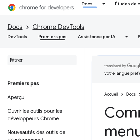
Docs
Études de 
Docs
Chrome DevTools
DevTools
Premiers pas
Assistance par IA
votre langue préf
Premiers pas
Accueil
Docs
Aperçu
Comm
Ouvrir les outils pour les
développeurs Chrome
menu
Nouveautés des outils de